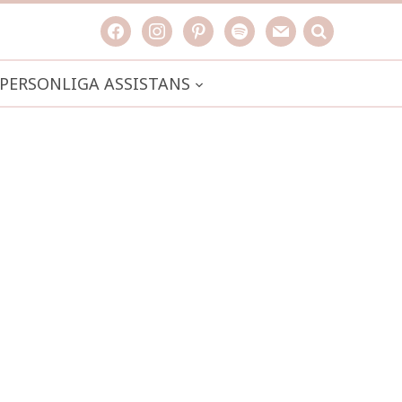
facebook
instagram
pinterest
spotify
mail
search

PERSONLIGA ASSISTANS