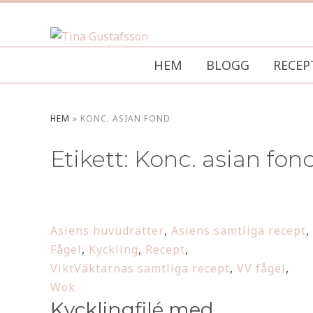
HEM
BLOGG
RECEP
HEM
»
KONC. ASIAN FOND
Etikett:
Konc. asian fon
Asiens huvudrätter
,
Asiens samtliga recept
,
Fågel
,
Kyckling
,
Recept
,
ViktVäktarnas samtliga recept
,
VV fågel
,
Wok
Kycklingfilé med