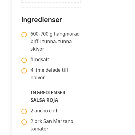
Ingredienser
600-700 g hängmörad
biff i tunna, tunna
skivor
flingsalt
4 lime delade till
halvor
INGREDIENSER
SALSA ROJA
2 ancho chili
2 brk San Marzano
tomater