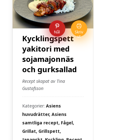
Nål
Skriv
Kycklingspett
ut
yakitori med
sojamajonnäs
och gurksallad
Recept skapat av Tina
Gustafsson
Kategorier:
Asiens
huvudrätter, Asiens
samtliga recept, Fågel,
Grillat, Grillspett,
Japanskt, Kyckling, Recept