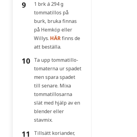
1 brk á 294 g
tommatillos på
burk, bruka finnas
på Hemköp eller
Willys.
HÄR
finns de
att beställa.
Ta upp tommatillo-
tomaterna ur spadet
men spara spadet
till senare. Mixa
tommatillosarna
slät med hjälp av en
blender eller
stavmix.
Tillsätt koriander,