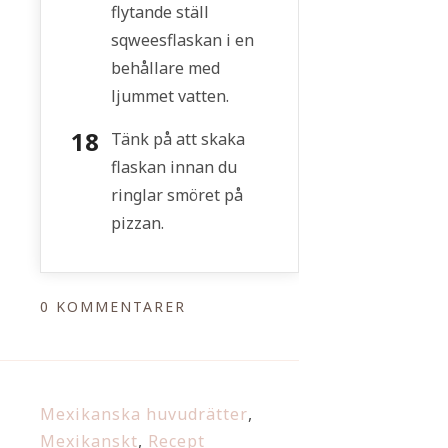
flytande ställ
sqweesflaskan i en
behållare med
ljummet vatten.
Tänk på att skaka
flaskan innan du
ringlar smöret på
pizzan.
0 KOMMENTARER
Mexikanska huvudrätter
,
Mexikanskt
,
Recept