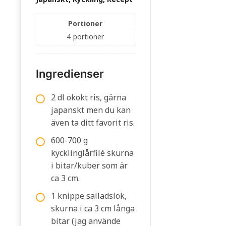
Portioner
4
portioner
Ingredienser
2 dl okokt ris, gärna
japanskt men du kan
även ta ditt favorit ris.
600-700 g
kycklinglårfilé skurna
i bitar/kuber som är
ca 3 cm.
1 knippe salladslök,
skurna i ca 3 cm långa
bitar (jag använde