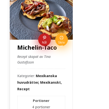
Nål
Skriv
Michelin-Taco
ut
Recept skapat av Tina
Gustafsson
Kategorier:
Mexikanska
huvudrätter, Mexikanskt,
Recept
Portioner
4
portioner