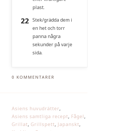
plast.
Stek/grädda dem i
en het och torr
panna några
sekunder på varje
sida.
0 KOMMENTARER
Asiens huvudrätter
,
Asiens samtliga recept
,
Fågel
,
Grillat
,
Grillspett
,
Japanskt
,