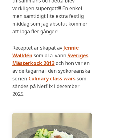
tillsammans och detta blev
verkligen supergott!!! En enkel
men samtidigt lite extra festlig
middag som jag absolut kommer
att laga fler gånger!
Receptet är skapat av
Jennie
Walldén
som bl.a. vann
Sveriges
Mästerkock 2013
och hon var en
av deltagarna i den sydkoreanska
serien
Culinary class wars
som
sändes på Netflix i december
2025.