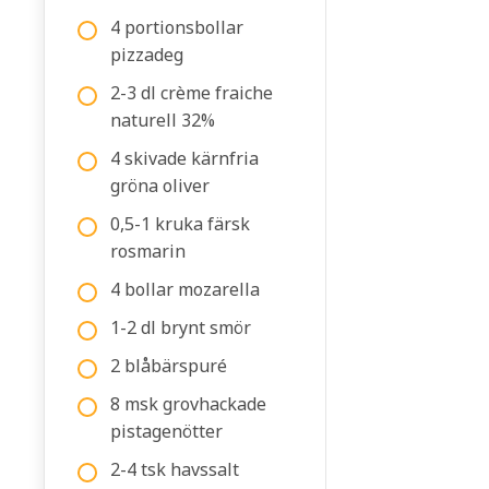
4 portionsbollar
pizzadeg
2-3 dl crème fraiche
naturell 32%
4 skivade kärnfria
gröna oliver
0,5-1 kruka färsk
rosmarin
4 bollar mozarella
1-2 dl brynt smör
2 blåbärspuré
8 msk grovhackade
pistagenötter
2-4 tsk havssalt