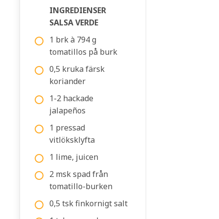
INGREDIENSER
SALSA VERDE
1 brk à 794 g
tomatillos på burk
0,5 kruka färsk
koriander
1-2 hackade
jalapeños
1 pressad
vitlöksklyfta
1 lime, juicen
2 msk spad från
tomatillo-burken
0,5 tsk finkornigt salt