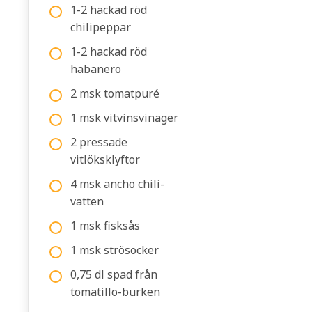
1-2 hackad röd
chilipeppar
1-2 hackad röd
habanero
2 msk tomatpuré
1 msk vitvinsvinäger
2 pressade
vitlöksklyftor
4 msk ancho chili-
vatten
1 msk fisksås
1 msk strösocker
0,75 dl spad från
tomatillo-burken