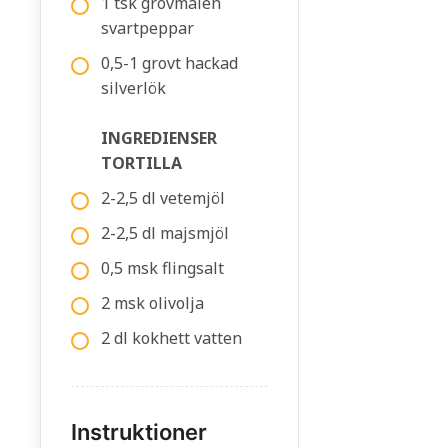
1 tsk grovmalen
svartpeppar
0,5-1 grovt hackad
silverlök
INGREDIENSER
TORTILLA
2-2,5 dl vetemjöl
2-2,5 dl majsmjöl
0,5 msk flingsalt
2 msk olivolja
2 dl kokhett vatten
Instruktioner