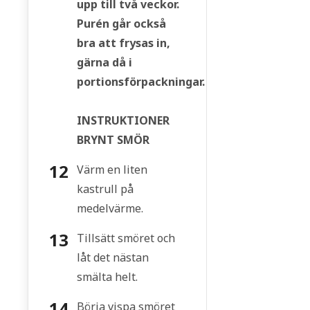
upp till två veckor.
Purén går också
bra att frysas in,
gärna då i
portionsförpackningar.
INSTRUKTIONER
BRYNT SMÖR
Värm en liten
kastrull på
medelvärme.
Tillsätt smöret och
låt det nästan
smälta helt.
Börja vispa smöret