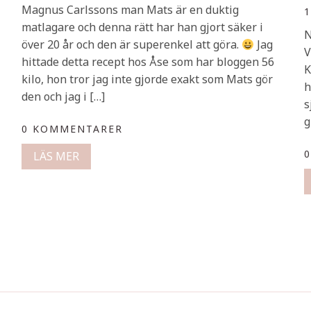
Magnus Carlssons man Mats är en duktig
1
matlagare och denna rätt har han gjort säker i
N
över 20 år och den är superenkel att göra.
Jag
V
hittade detta recept hos Åse som har bloggen 56
K
kilo, hon tror jag inte gjorde exakt som Mats gör
h
den och jag i […]
s
g
0 KOMMENTARER
LÄS MER