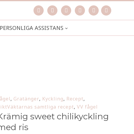
facebook
instagram
pinterest
spotify
mail
search

PERSONLIGA ASSISTANS
ågel
,
Gratänger
,
Kyckling
,
Recept
,
iktVäktarnas samtliga recept
,
VV fågel
Krämig sweet chilikyckling
med ris