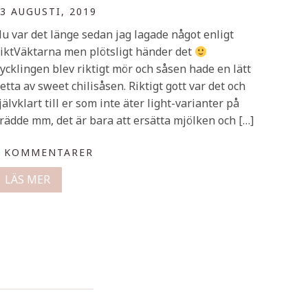
3 AUGUSTI, 2019
u var det länge sedan jag lagade något enligt
iktVäktarna men plötsligt händer det
ycklingen blev riktigt mör och såsen hade en lätt
etta av sweet chilisåsen. Riktigt gott var det och
jälvklart till er som inte äter light-varianter på
rädde mm, det är bara att ersätta mjölken och […]
0 KOMMENTARER
LÄS MER