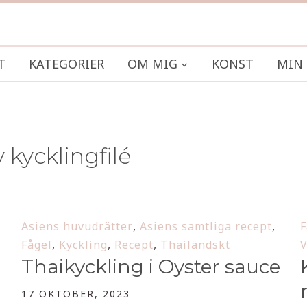
T
KATEGORIER
OM MIG
KONST
MIN 
 kycklingfilé
Asiens huvudrätter
,
Asiens samtliga recept
,
F
Fågel
,
Kyckling
,
Recept
,
Thailändskt
V
Thaikyckling i Oyster sauce
17 OKTOBER, 2023