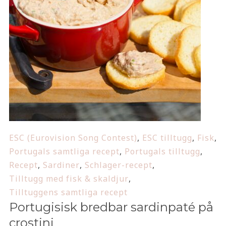
ESC (Eurovision Song Contest)
,
ESC tilltugg
,
Fisk
,
Portugals samtliga recept
,
Portugals tilltugg
,
Recept
,
Sardiner
,
Schlager-recept
,
Tilltugg med fisk & skaldjur
,
Tilltuggens samtliga recept
Portugisisk bredbar sardinpaté på
crostini