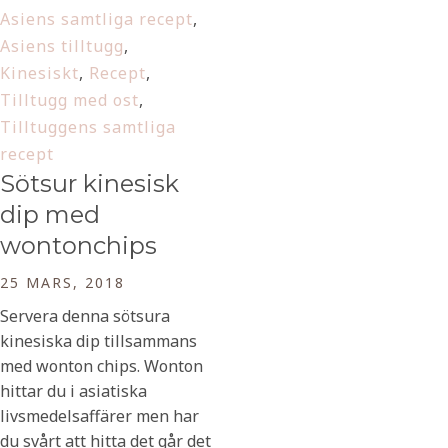
Asiens samtliga recept
,
Asiens tilltugg
,
Kinesiskt
,
Recept
,
Tilltugg med ost
,
Tilltuggens samtliga
recept
Sötsur kinesisk
dip med
wontonchips
25 MARS, 2018
Servera denna sötsura
kinesiska dip tillsammans
med wonton chips. Wonton
hittar du i asiatiska
livsmedelsaffärer men har
du svårt att hitta det går det