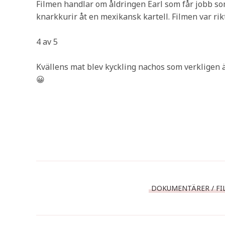
Filmen handlar om åldringen Earl som får jobb som 
knarkkurir åt en mexikansk kartell. Filmen var rikt
4 av 5
Kvällens mat blev kyckling nachos som verkligen 
😀
DOKUMENTÄRER / FIL