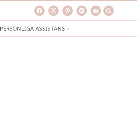
facebook
instagram
pinterest
spotify
mail
search

PERSONLIGA ASSISTANS