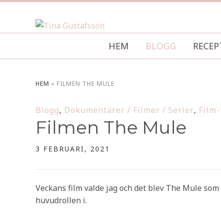
HEM
BLOGG
RECEP
HEM
»
FILMEN THE MULE
Blogg
,
Dokumentärer / Filmer / Serier
,
Film-
Filmen The Mule
3 FEBRUARI, 2021
Veckans film valde jag och det blev The Mule som
huvudrollen i.