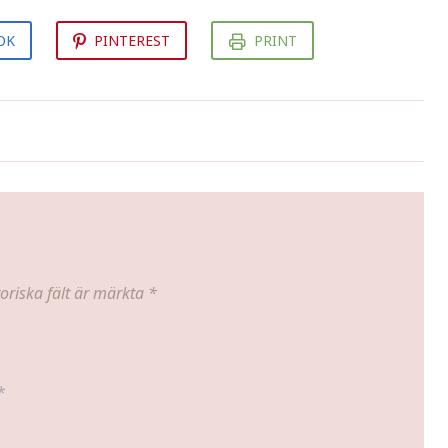
OK
PINTEREST
PRINT
Fläskfilégratäng med bacon och
västerbottensost
oriska fält är märkta
*
*