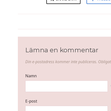
Krämig bandspagetti med
kyckling
Lämna en kommentar
Din e-postadress kommer inte publiceras.
Obligat
Namn
E-post