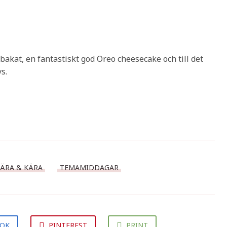
kat, en fantastiskt god Oreo cheesecake och till det
s.
ÄRA & KÄRA
TEMAMIDDAGAR
OOK
PINTEREST
PRINT