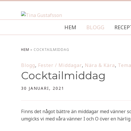
HEM
BLOGG
RECEP
HEM
»
COCKTAILMIDDAG
Blogg
,
Fester / Middagar
,
Nära & Kära
,
Tema
Cocktailmiddag
30 JANUARI, 2021
Finns det något bättre än middagar med vänner som
umgicks vi med våra vänner I och O över en härlig