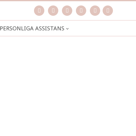
facebook
instagram
pinterest
spotify
mail
search

PERSONLIGA ASSISTANS