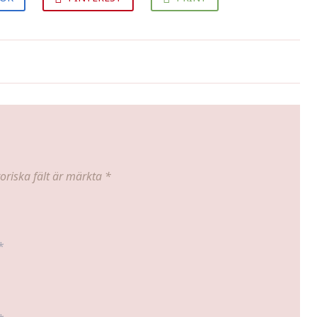
Iskall promenad i solsken
oriska fält är märkta
*
*