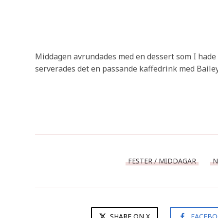
Middagen avrundades med en dessert som I hade ba
serverades det en passande kaffedrink med Bailey
FESTER / MIDDAGAR
N
SHARE ON X
FACEB