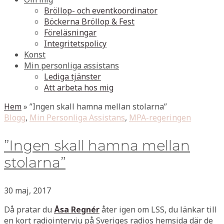
Bröllop- och eventkoordinator
Böckerna Bröllop & Fest
Föreläsningar
Integritetspolicy
Konst
Min personliga assistans
Lediga tjänster
Att arbeta hos mig
Hem
»
”Ingen skall hamna mellan stolarna”
Blogg
,
Min Personliga Assistans
,
MPA-regeringen
”Ingen skall hamna mellan
stolarna”
30 maj, 2017
Då pratar du
Åsa Regnér
åter igen om LSS, du länkar till
en kort radiointervju på Sveriges radios hemsida där de