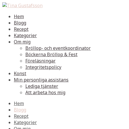
Hem
Blogg
Recept
Kategorier
Om mig
Bröllop- och eventkoordinator
Böckerna Bröllop & Fest
Föreläsningar
Integritetspolicy
Konst
Min personliga assistans
Lediga tjänster
Att arbeta hos mig
Hem
Blogg
Recept
Kategorier
Om mig