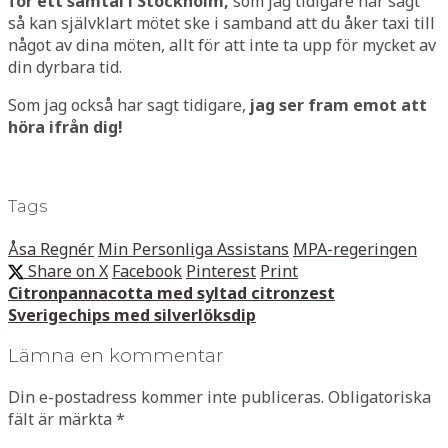
för ett samtal i Stockholm,
som jag tidigare har sagt
så kan självklart mötet ske i samband att du åker taxi till
något av dina möten, allt för att inte ta upp för mycket av
din dyrbara tid.
Som jag också har sagt tidigare,
jag
ser fram emot att
höra ifrån dig!
Tags
Åsa Regnér
Min Personliga Assistans
MPA-regeringen
Share on X
Facebook
Pinterest
Print
Citronpannacotta med syltad citronzest
Sverigechips med silverlöksdip
Lämna en kommentar
Din e-postadress kommer inte publiceras.
Obligatoriska
fält är märkta
*