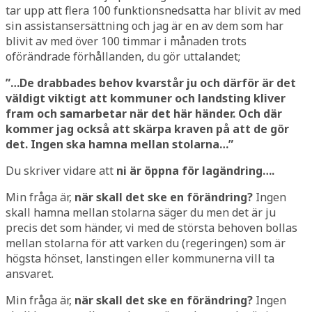
tar upp att flera 100 funktionsnedsatta har blivit av med
sin assistansersättning och jag är en av dem som har
blivit av med över 100 timmar i månaden trots
oförändrade förhållanden, du gör uttalandet;
”…De drabbades behov kvarstår ju och därför är det
väldigt viktigt att kommuner och landsting kliver
fram och samarbetar när det här händer. Och där
kommer jag också att skärpa kraven på att de gör
det. Ingen ska hamna mellan stolarna…”
Du skriver vidare att
ni är öppna för lagändring….
Min fråga är,
när skall det ske en förändring?
Ingen
skall hamna mellan stolarna säger du men det är ju
precis det som händer, vi med de största behoven bollas
mellan stolarna för att varken du (regeringen) som är
högsta hönset, lanstingen eller kommunerna vill ta
ansvaret.
Min fråga är,
när skall det ske en förändring?
Ingen