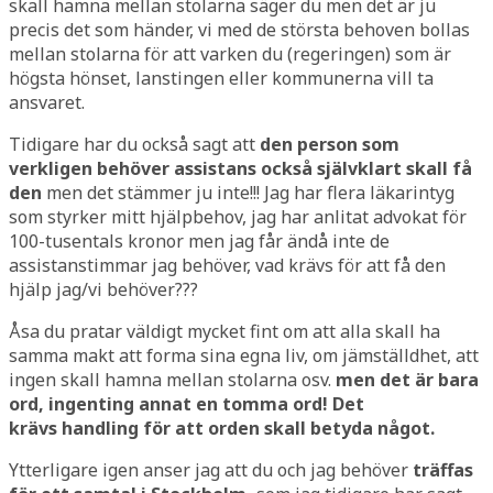
skall hamna mellan stolarna säger du men det är ju
precis det som händer, vi med de största behoven bollas
mellan stolarna för att varken du (regeringen) som är
högsta hönset, lanstingen eller kommunerna vill ta
ansvaret.
Tidigare har du också sagt att
den person som
verkligen behöver assistans också självklart skall få
den
men det stämmer ju inte!!! Jag har flera läkarintyg
som styrker mitt hjälpbehov, jag har anlitat advokat för
100-tusentals kronor men jag får ändå inte de
assistanstimmar jag behöver, vad krävs för att få den
hjälp jag/vi behöver???
Åsa du pratar väldigt mycket fint om att alla skall ha
samma makt att forma sina egna liv, om jämställdhet, att
ingen skall hamna mellan stolarna osv.
men det är bara
ord, ingenting annat en tomma ord!
Det
krävs handling för att orden skall betyda något.
Ytterligare igen anser jag att du och jag behöver
träffas