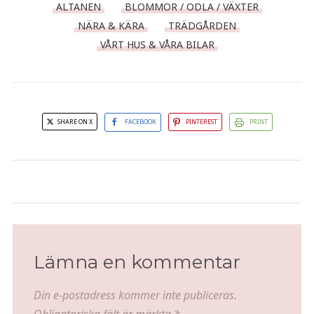
ALTANEN
BLOMMOR / ODLA / VÄXTER
NÄRA & KÄRA
TRÄDGÅRDEN
VÅRT HUS & VÅRA BILAR
SHARE ON X
FACEBOOK
PINTEREST
PRINT
Hälleflundra i pappersknyten
BBQ-Pizza
med chèvreskum
Lämna en kommentar
Din e-postadress kommer inte publiceras.
Obligatoriska fält är märkta
*