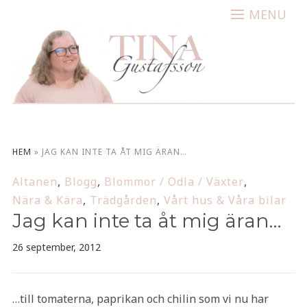
MENU
HEM
»
JAG KAN INTE TA ÅT MIG ÄRAN…
Altanen
,
Blogg
,
Blommor / Odla / Växter
,
Nära & Kära
,
Trädgården
,
Vårt hus & Våra bilar
Jag kan inte ta åt mig äran…
26 september, 2012
…till tomaterna, paprikan och chilin som vi nu har