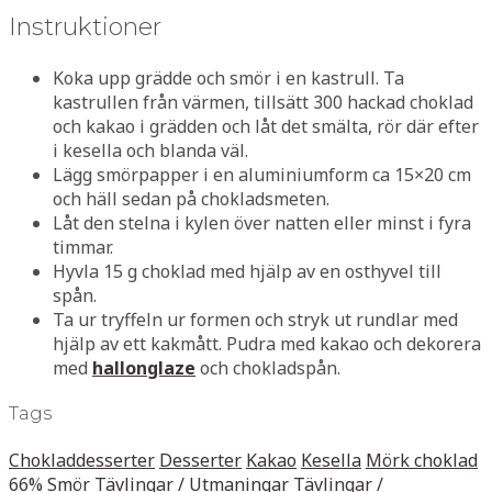
Instruktioner
Koka upp grädde och smör i en kastrull. Ta
kastrullen från värmen, tillsätt 300 hackad choklad
och kakao i grädden och låt det smälta, rör där efter
i kesella och blanda väl.
Lägg smörpapper i en aluminiumform ca 15×20 cm
och häll sedan på chokladsmeten.
Låt den stelna i kylen över natten eller minst i fyra
timmar.
Hyvla 15 g choklad med hjälp av en osthyvel till
spån.
Ta ur tryffeln ur formen och stryk ut rundlar med
hjälp av ett kakmått. Pudra med kakao och dekorera
med
hallonglaze
och chokladspån.
Tags
Chokladdesserter
Desserter
Kakao
Kesella
Mörk choklad
66%
Smör
Tävlingar / Utmaningar
Tävlingar /