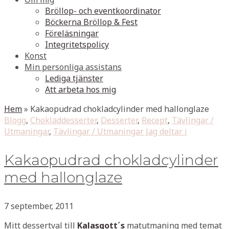
Bröllop- och eventkoordinator
Böckerna Bröllop & Fest
Föreläsningar
Integritetspolicy
Konst
Min personliga assistans
Lediga tjänster
Att arbeta hos mig
Hem
»
Kakaopudrad chokladcylinder med hallonglaze
Blogg
,
Chokladdesserter
,
Desserter
,
Recept
,
Tävlingar /
Utmaningar
,
Tävlingar / Utmaningar Jag deltar i
Kakaopudrad chokladcylinder
med hallonglaze
7 september, 2011
Mitt dessertval till
Kalasgott´s
matutmaning med temat