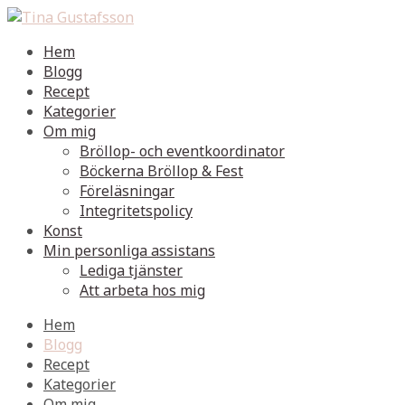
Hem
Blogg
Recept
Kategorier
Om mig
Bröllop- och eventkoordinator
Böckerna Bröllop & Fest
Föreläsningar
Integritetspolicy
Konst
Min personliga assistans
Lediga tjänster
Att arbeta hos mig
Hem
Blogg
Recept
Kategorier
Om mig