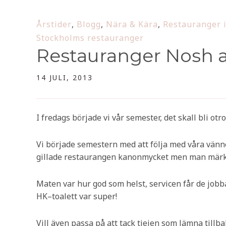
Årstider
,
Blogg
,
Nära & Kära
,
Restauranger i
Stockholms restauranger
Restauranger Nosh 
14 JULI, 2013
I fredags började vi vår semester, det skall bli ot
Vi började semestern med att följa med våra vän
gillade restaurangen kanonmycket men man märke
Maten var hur god som helst, servicen får de jobba
HK–toalett var super!
Vill även passa på att tack tjejen som lämna till