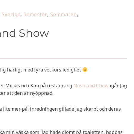
 Sverige
,
Semester
,
Sommaren
,
and Show
rolig härligt med fyra veckors ledighet
ner Mickis och Kim på restaurang
Nosh and Chow
igår. Jag
r att den är nyöppnad.
 lite mer på, inredningen gillade jag skarpt och deras
baka min väska som jag hade glömt på toaletten, hoppas