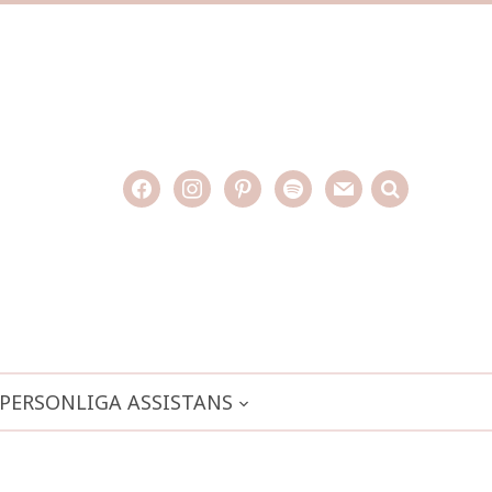
facebook
instagram
pinterest
spotify
mail
search

PERSONLIGA ASSISTANS