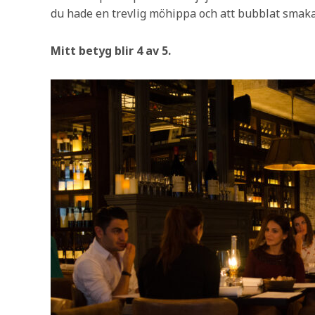
du hade en trevlig möhippa och att bubblat smak
Mitt betyg blir 4 av 5.