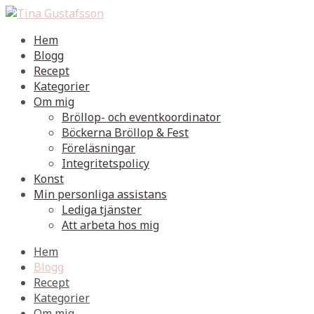
Hem
Blogg
Recept
Kategorier
Om mig
Bröllop- och eventkoordinator
Böckerna Bröllop & Fest
Föreläsningar
Integritetspolicy
Konst
Min personliga assistans
Lediga tjänster
Att arbeta hos mig
Hem
Blogg
Recept
Kategorier
Om mig