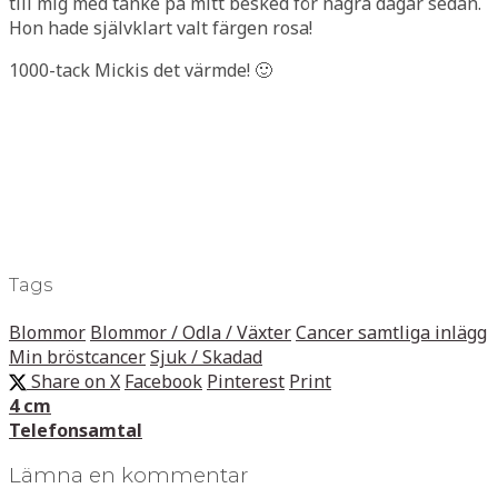
till mig med tanke på mitt besked för några dagar sedan.
Hon hade självklart valt färgen rosa!
1000-tack Mickis det värmde! 🙂
Tags
Blommor
Blommor / Odla / Växter
Cancer samtliga inlägg
Min bröstcancer
Sjuk / Skadad
Share on X
Facebook
Pinterest
Print
4 cm
Telefonsamtal
Lämna en kommentar