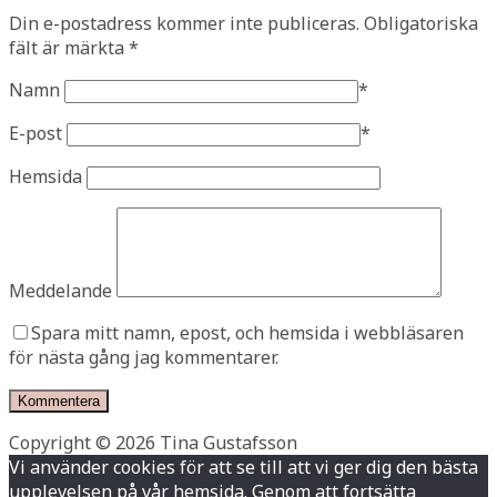
Din e-postadress kommer inte publiceras.
Obligatoriska
fält är märkta
*
Namn
*
E-post
*
Hemsida
Meddelande
Spara mitt namn, epost, och hemsida i webbläsaren
för nästa gång jag kommentarer.
Copyright © 2026 Tina Gustafsson
Vi använder cookies för att se till att vi ger dig den bästa
upplevelsen på vår hemsida. Genom att fortsätta