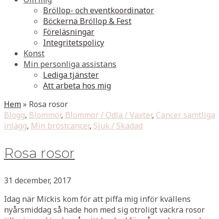
Bröllop- och eventkoordinator
Böckerna Bröllop & Fest
Föreläsningar
Integritetspolicy
Konst
Min personliga assistans
Lediga tjänster
Att arbeta hos mig
Hem
»
Rosa rosor
Blogg
,
Blommor
,
Blommor / Odla / Växter
,
Cancer samtliga
inlägg
,
Min bröstcancer
,
Sjuk / Skadad
Rosa rosor
31 december, 2017
Idag när Mickis kom för att piffa mig inför kvällens
nyårsmiddag så hade hon med sig otroligt vackra rosor