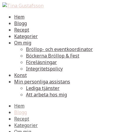
Hem
Blogg
Recept
Kategorier
Om mig
Bröllop- och eventkoordinator
Böckerna Bröllop & Fest
Föreläsningar
Integritetspolicy
Konst
Min personliga assistans
Lediga tjänster
Att arbeta hos mig
Hem
Blogg
Recept
Kategorier
Om mig