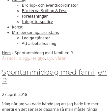
Bröllop- och eventkoordinator
Böckerna Bröllop & Fest
Föreläsningar
Integritetspolicy
Konst
Min personliga assistans
Lediga tjänster
Att arbeta hos mig
Hem
»
Spontanmiddag med familjen R
Årstider
,
Blogg
,
Helglyx
,
Lyx
,
Våren
Spontanmiddag med familjen
R
27 april, 2018
Idag när jag vaknade kände jag att jag hade lite mer
energi en det senaste dagarna så man måste fånga