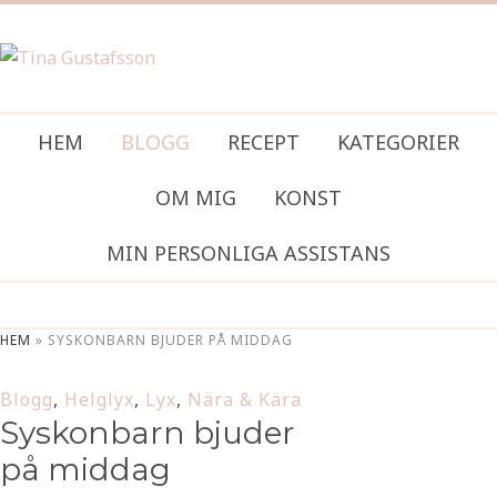
HEM
BLOGG
RECEPT
KATEGORIER
OM MIG
KONST
MIN PERSONLIGA ASSISTANS
HEM
»
SYSKONBARN BJUDER PÅ MIDDAG
Blogg
,
Helglyx
,
Lyx
,
Nära & Kära
Syskonbarn bjuder
på middag