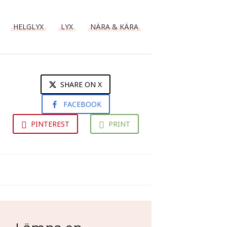
HELGLYX
LYX
NÄRA & KÄRA
SHARE ON X
FACEBOOK
PINTEREST
PRINT
Wienersemlor
Grismuffins