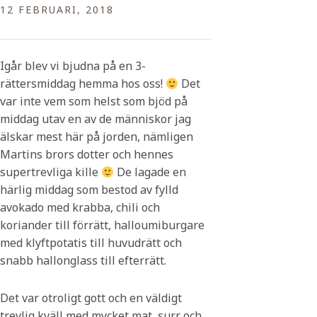
12 FEBRUARI, 2018
Igår blev vi bjudna på en 3-
rättersmiddag hemma hos oss!
Det
var inte vem som helst som bjöd på
middag utav en av de människor jag
älskar mest här på jorden, nämligen
Martins brors dotter och hennes
supertrevliga kille
De lagade en
härlig middag som bestod av fylld
avokado med krabba, chili och
koriander till förrätt, halloumiburgare
med klyftpotatis till huvudrätt och
snabb hallonglass till efterrätt.
Det var otroligt gott och en väldigt
trevlig kväll med mycket mat, surr och