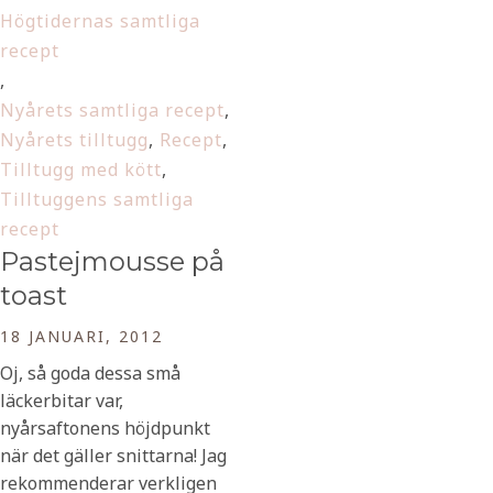
Högtidernas samtliga
recept
,
Nyårets samtliga recept
,
Nyårets tilltugg
,
Recept
,
Tilltugg med kött
,
Tilltuggens samtliga
recept
Pastejmousse på
toast
18 JANUARI, 2012
Oj, så goda dessa små
läckerbitar var,
nyårsaftonens höjdpunkt
när det gäller snittarna! Jag
rekommenderar verkligen