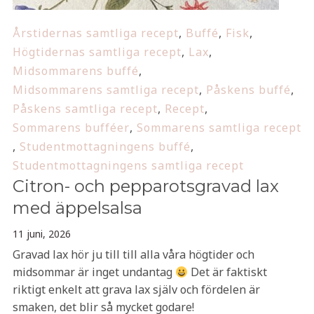
Årstidernas samtliga recept
,
Buffé
,
Fisk
,
Högtidernas samtliga recept
,
Lax
,
Midsommarens buffé
,
Midsommarens samtliga recept
,
Påskens buffé
,
Påskens samtliga recept
,
Recept
,
Sommarens bufféer
,
Sommarens samtliga recept
,
Studentmottagningens buffé
,
Studentmottagningens samtliga recept
Citron- och pepparotsgravad lax
med äppelsalsa
11 juni, 2026
Gravad lax hör ju till till alla våra högtider och
midsommar är inget undantag
Det är faktiskt
riktigt enkelt att grava lax själv och fördelen är
smaken, det blir så mycket godare!