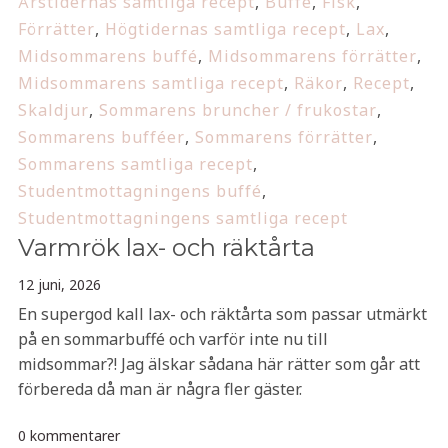
Årstidernas samtliga recept
,
Buffé
,
Fisk
,
Förrätter
,
Högtidernas samtliga recept
,
Lax
,
Midsommarens buffé
,
Midsommarens förrätter
,
Midsommarens samtliga recept
,
Räkor
,
Recept
,
Skaldjur
,
Sommarens bruncher / frukostar
,
Sommarens bufféer
,
Sommarens förrätter
,
Sommarens samtliga recept
,
Studentmottagningens buffé
,
Studentmottagningens samtliga recept
Varmrök lax- och räktårta
12 juni, 2026
En supergod kall lax- och räktårta som passar utmärkt
på en sommarbuffé och varför inte nu till
midsommar?! Jag älskar sådana här rätter som går att
förbereda då man är några fler gäster.
0 kommentarer