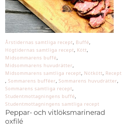
Årstidernas samtliga recept
,
Buffé
,
Högtidernas samtliga recept
,
Kött
,
Midsommarens buffé
,
Midsommarens huvudrätter
,
Midsommarens samtliga recept
,
Nötkött
,
Recept
,
Sommarens bufféer
,
Sommarens huvudrätter
,
Sommarens samtliga recept
,
Studentmottagningens buffé
,
Studentmottagningens samtliga recept
Peppar- och vitlöksmarinerad
oxfilé