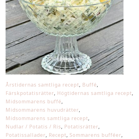
Årstidernas samtliga recept
,
Buffé
,
Färskpotatisrätter
,
Högtidernas samtliga recept
,
Midsommarens buffé
,
Midsommarens huvudrätter
,
Midsommarens samtliga recept
,
Nudlar / Potatis / Ris
,
Potatisrätter
,
Potatissallader
,
Recept
,
Sommarens bufféer
,