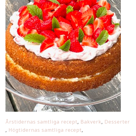
Årstidernas samtliga recept
,
Bakverk
,
Desserter
,
Högtidernas samtliga recept
,