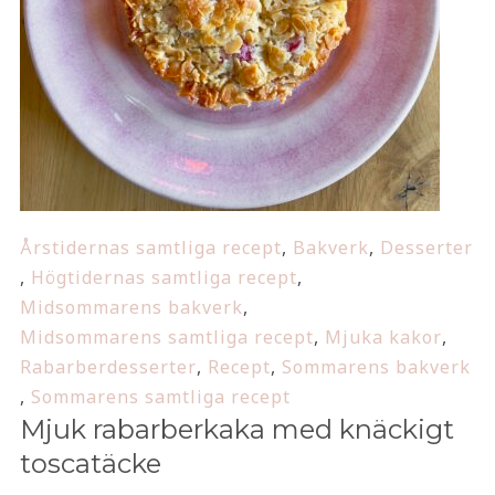
Årstidernas samtliga recept
,
Bakverk
,
Desserter
,
Högtidernas samtliga recept
,
Midsommarens bakverk
,
Midsommarens samtliga recept
,
Mjuka kakor
,
Rabarberdesserter
,
Recept
,
Sommarens bakverk
,
Sommarens samtliga recept
Mjuk rabarberkaka med knäckigt
toscatäcke