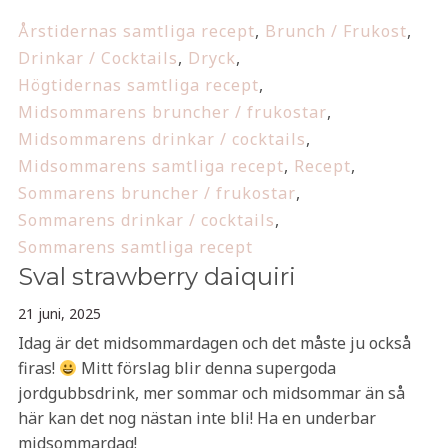
Årstidernas samtliga recept
,
Brunch / Frukost
,
Drinkar / Cocktails
,
Dryck
,
Högtidernas samtliga recept
,
Midsommarens bruncher / frukostar
,
Midsommarens drinkar / cocktails
,
Midsommarens samtliga recept
,
Recept
,
Sommarens bruncher / frukostar
,
Sommarens drinkar / cocktails
,
Sommarens samtliga recept
Sval strawberry daiquiri
21 juni, 2025
Idag är det midsommardagen och det måste ju också
firas!
Mitt förslag blir denna supergoda
jordgubbsdrink, mer sommar och midsommar än så
här kan det nog nästan inte bli! Ha en underbar
midsommardag!