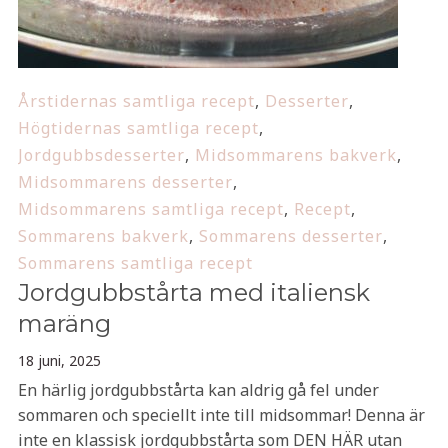
Årstidernas samtliga recept
,
Desserter
,
Högtidernas samtliga recept
,
Jordgubbsdesserter
,
Midsommarens bakverk
,
Midsommarens desserter
,
Midsommarens samtliga recept
,
Recept
,
Sommarens bakverk
,
Sommarens desserter
,
Sommarens samtliga recept
Jordgubbstårta med italiensk
maräng
18 juni, 2025
En härlig jordgubbstårta kan aldrig gå fel under
sommaren och speciellt inte till midsommar! Denna är
inte en klassisk jordgubbstårta som DEN HÄR utan