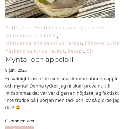
Buffé
,
Fisk
,
Högtidernas samtliga recept
,
Midsommarens buffé
,
Midsommarens samtliga recept
,
Påskens buffé
,
Påskens samtliga recept
,
Recept
,
Sill
Mynta- och äppelsill
9 juni, 2026
En väldigt fräsch sill med smakkombinationen äpple
och mynta! Denna tycker jag ni skall prova nu till
midsommar, det var verkligen en höjdare jag faktiskt
inte trodde på i början men tack och lov så gjorde jag
den!
0 kommentarer