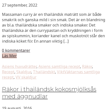
27 september, 2022
Massaman curry är en thailändsk maträtt som är både
smakrik och ganska mild i sin smak. Det är en blandning
av bl.a. thailändska smaker och indiska smaker. Det
thailändska är den currypastan och kryddningen i form
av spiskummin, koriander kanel och muskotnöt står den
indiska köket för. En annan viktig […]
0 kommentarer
Läs Mer
Asiens huvudrätter
,
Asiens samtliga recept
,
Räkor
,
Recept
,
Skaldjur
,
Thailändskt
,
ViktVäktarnas samtliga
recept
,
VV skaldjur
Räkor i thailändsk kokosmjölksås
med äggnudlar
19 augusti, 2016