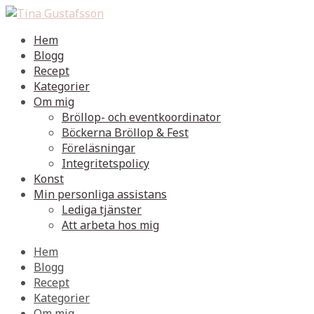
Hem
Blogg
Recept
Kategorier
Om mig
Bröllop- och eventkoordinator
Böckerna Bröllop & Fest
Föreläsningar
Integritetspolicy
Konst
Min personliga assistans
Lediga tjänster
Att arbeta hos mig
Hem
Blogg
Recept
Kategorier
Om mig