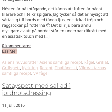
Hösten är på intågande, det känns att luften är något
klarare och lite krispigare. Jag tycker då det är mysigt att
sätta sig till bords med tända ljus, en stickad tröja och
raggsockar på fötterna 🙂 Det blir ju bara ännu
mysigare av att på bordet står en underbar räkrätt med
en asiatisk touch med […]
0 kommentarer
Läs Mer
Asiens huvudrätter
,
Asiens samtliga recept
,
Fågel
,
Grillat
,
Grillspett
,
Kyckling
,
Recept
,
Thailändskt
,
ViktVäktarnas
samtliga recept
,
VV fågel
Satayspett med sallad i
jordnötsdressing
11 juli, 2016