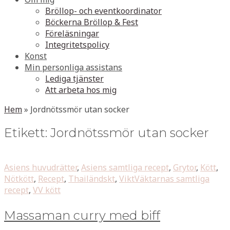
Bröllop- och eventkoordinator
Böckerna Bröllop & Fest
Föreläsningar
Integritetspolicy
Konst
Min personliga assistans
Lediga tjänster
Att arbeta hos mig
Hem
»
Jordnötssmör utan socker
Etikett:
Jordnötssmör utan socker
Asiens huvudrätter
,
Asiens samtliga recept
,
Grytor
,
Kött
,
Nötkött
,
Recept
,
Thailändskt
,
ViktVäktarnas samtliga
recept
,
VV kött
Massaman curry med biff