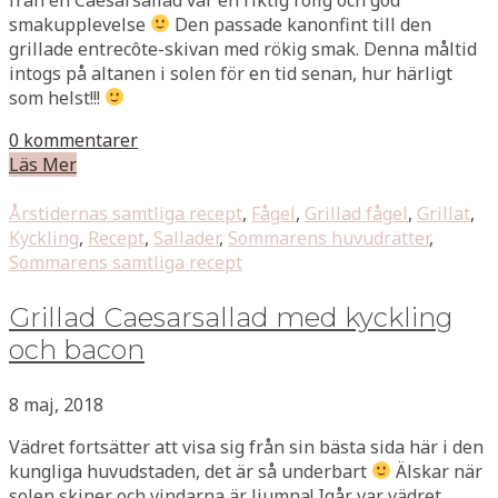
smakupplevelse
Den passade kanonfint till den
grillade entrecôte-skivan med rökig smak. Denna måltid
intogs på altanen i solen för en tid senan, hur härligt
som helst!!!
0 kommentarer
Läs Mer
Årstidernas samtliga recept
,
Fågel
,
Grillad fågel
,
Grillat
,
Kyckling
,
Recept
,
Sallader
,
Sommarens huvudrätter
,
Sommarens samtliga recept
Grillad Caesarsallad med kyckling
och bacon
8 maj, 2018
Vädret fortsätter att visa sig från sin bästa sida här i den
kungliga huvudstaden, det är så underbart
Älskar när
solen skiner och vindarna är ljumna! Igår var vädret