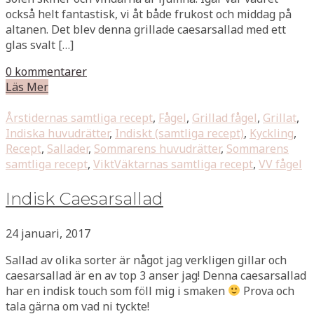
också helt fantastisk, vi åt både frukost och middag på
altanen. Det blev denna grillade caesarsallad med ett
glas svalt […]
0 kommentarer
Läs Mer
Årstidernas samtliga recept
,
Fågel
,
Grillad fågel
,
Grillat
,
Indiska huvudrätter
,
Indiskt (samtliga recept)
,
Kyckling
,
Recept
,
Sallader
,
Sommarens huvudrätter
,
Sommarens
samtliga recept
,
ViktVäktarnas samtliga recept
,
VV fågel
Indisk Caesarsallad
24 januari, 2017
Sallad av olika sorter är något jag verkligen gillar och
caesarsallad är en av top 3 anser jag! Denna caesarsallad
har en indisk touch som föll mig i smaken
Prova och
tala gärna om vad ni tyckte!