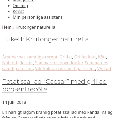
Om mig
Konst
Min personliga assistans
Hem
»
Krutonger naturella
Etikett:
Krutonger naturella
Årstidernas samtliga recept
,
Grillat
,
Grillat kött
,
Kött
,
Nötkött
,
Recept
,
Sommarens huvudrätter
,
Sommarens
samtliga recept
,
ViktVäktarnas samtliga recept
,
VV kött
Potatissallad ”Caesar” med grillad
bbq-entrecôte
14 juli, 2018
En härligt lagom krämig potatissallad med kända inslag
från en Caesarsallad var en riktig rolig och god