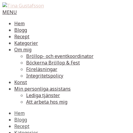
MENU
Hem
Blogg
Recept
Kategorier
Om mig
Bröllop- och eventkoordinator
Böckerna Bröllop & Fest
Föreläsningar
Integritetspolicy
Konst
Min personliga assistans
Lediga tjänster
Att arbeta hos mig
Hem
Blogg
Recept
Kategorier