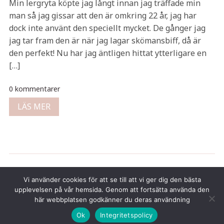
Min lergryta köpte jag långt innan jag träffade min
man så jag gissar att den är omkring 22 år, jag har
dock inte använt den speciellt mycket. De gånger jag
jag tar fram den är när jag lagar skömansbiff, då är
den perfekt! Nu har jag äntligen hittat ytterligare en
[…]
0 kommentarer
LÄS MER
Copyright © 2026 Tina Gustafsson
Vi använder cookies för att se till att vi ger dig den bästa
upplevelsen på vår hemsida. Genom att fortsätta använda den
här webbplatsen godkänner du deras användning
Ok
Integritetspolicy