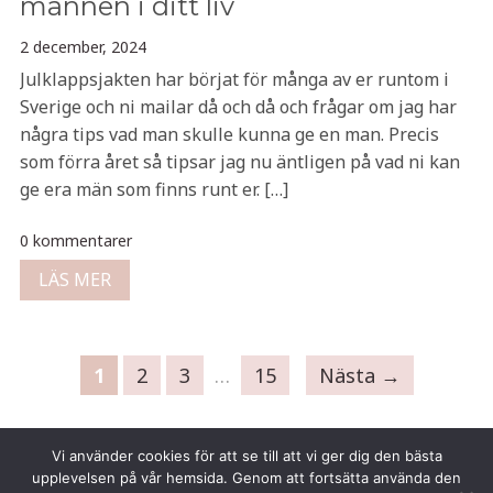
männen i ditt liv
2 december, 2024
Julklappsjakten har börjat för många av er runtom i
Sverige och ni mailar då och då och frågar om jag har
några tips vad man skulle kunna ge en man. Precis
som förra året så tipsar jag nu äntligen på vad ni kan
ge era män som finns runt er. […]
0 kommentarer
LÄS MER
1
2
3
…
15
Nästa →
Vi använder cookies för att se till att vi ger dig den bästa
upplevelsen på vår hemsida. Genom att fortsätta använda den