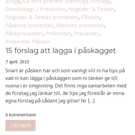
Blogg
,
Gå bort present (samtliga förslag)
,
Goodiebags / Presenter
,
Högtider & Teman
,
Högtider & Teman presenter
,
Påsken
,
Påskens presenter
,
Påskens presenter
,
Påskpresenter
,
Presenter
,
Presenter
,
Presenter Påsken
15 förslag att lägga i påskägget
7 april, 2025
Snart är påsken här och som vanligt vill ni ha tips på
vad ni kan lägga i påskäggen som ni tänker ge till
vuxna i er omgivning. Det finns inga samarbeten med
de företag jag länkar till, de tips jag föreslår är mina
egna förslag på sådant jag gillar! Nr […]
0 kommentarer
LÄS MER