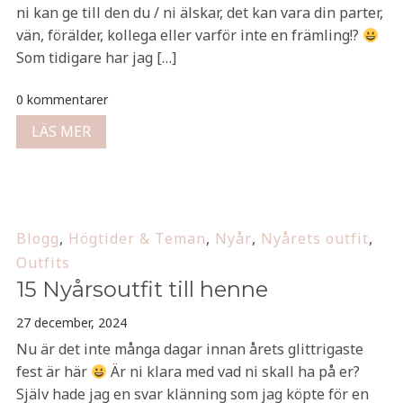
ni kan ge till den du / ni älskar, det kan vara din parter,
vän, förälder, kollega eller varför inte en främling!?
Som tidigare har jag […]
0 kommentarer
LÄS MER
Blogg
,
Högtider & Teman
,
Nyår
,
Nyårets outfit
,
Outfits
15 Nyårsoutfit till henne
27 december, 2024
Nu är det inte många dagar innan årets glittrigaste
fest är här
Är ni klara med vad ni skall ha på er?
Själv hade jag en svar klänning som jag köpte för en