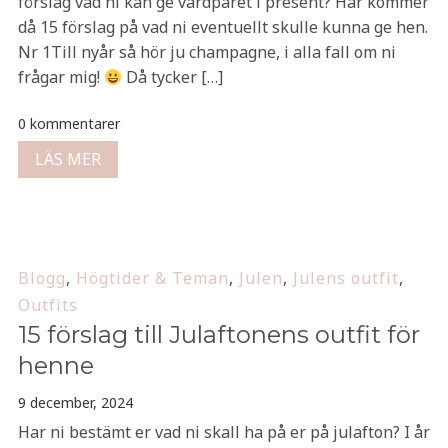
förslag vad ni kan ge värdparet i present? Här kommer
då 15 förslag på vad ni eventuellt skulle kunna ge hen.
Nr 1Till nyår så hör ju champagne, i alla fall om ni
frågar mig!
Då tycker […]
0 kommentarer
LÄS MER
Blogg
,
Högtider & Teman
,
Julen
,
Julens outfit
,
Outfits
15 förslag till Julaftonens outfit för
henne
9 december, 2024
Har ni bestämt er vad ni skall ha på er på julafton? I år