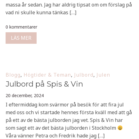
massa år sedan. Jag har aldrig tipsat om om förslag på
vad ni skulle kunna tänkas […]
0 kommentarer
LÄS MER
Blogg
,
Högtider & Teman
,
Julbord
,
Julen
Julbord på Spis & Vin
20 december, 2024
I eftermiddag kom svärmor på besök för att fira jul
med oss och vi startade hennes första kväll med att gå
på ett av de bästa julborden jag vet. Spis & Vin har
som sagt ett av det bästa julborden i Stockholm
Våra vänner Petra och Fredrik hade jag […]