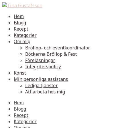
Hem
Blogg
Recept
Kategorier
Om mig
Bröllop- och eventkoordinator
Böckerna Bröllop & Fest
Föreläsningar
Integritetspolicy
Konst
Min personliga assistans
Lediga tjänster
Att arbeta hos mig
Hem
Blogg
Recept
Kategorier
Om mig