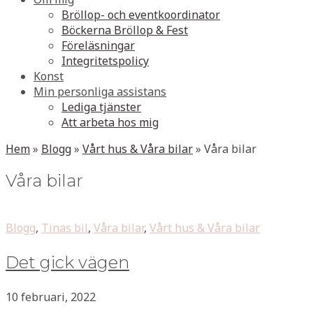
Bröllop- och eventkoordinator
Böckerna Bröllop & Fest
Föreläsningar
Integritetspolicy
Konst
Min personliga assistans
Lediga tjänster
Att arbeta hos mig
Hem
»
Blogg
»
Vårt hus & Våra bilar
»
Våra bilar
Våra bilar
Blogg
,
Tinas bil
,
Våra bilar
,
Vårt hus & Våra bilar
Det gick vägen
10 februari, 2022