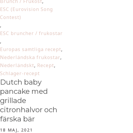
Brunch / Frukost
,
ESC (Eurovision Song
Contest)
,
ESC bruncher / frukostar
,
Europas samtliga recept
,
Nederländska frukostar
,
Nederländskt
,
Recept
,
Schlager-recept
Dutch baby
pancake med
grillade
citronhalvor och
färska bär
18 MAJ, 2021