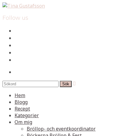
Follow us
facebook
instagram
pinterest
spotify
mail
search

Hem
Blogg
Recept
Kategorier
Om mig
Bröllop- och eventkoordinator
Böckerna Bröllop & Fest