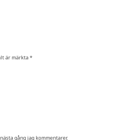
ält är märkta
*
 nästa gång jag kommentarer.