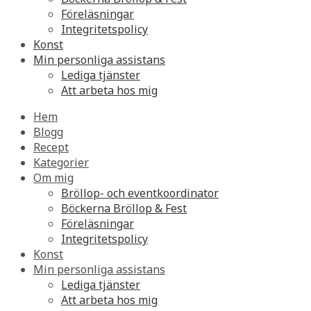
Föreläsningar
Integritetspolicy
Konst
Min personliga assistans
Lediga tjänster
Att arbeta hos mig
Hem
Blogg
Recept
Kategorier
Om mig
Bröllop- och eventkoordinator
Böckerna Bröllop & Fest
Föreläsningar
Integritetspolicy
Konst
Min personliga assistans
Lediga tjänster
Att arbeta hos mig