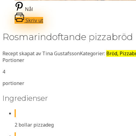
Nål
Skriv ut
Rosmarindoftande pizzabröd
Recept skapat av Tina Gustafsson
Kategorier:
Bröd, Pizzab
Portioner
4
portioner
Ingredienser
2 bollar pizzadeg