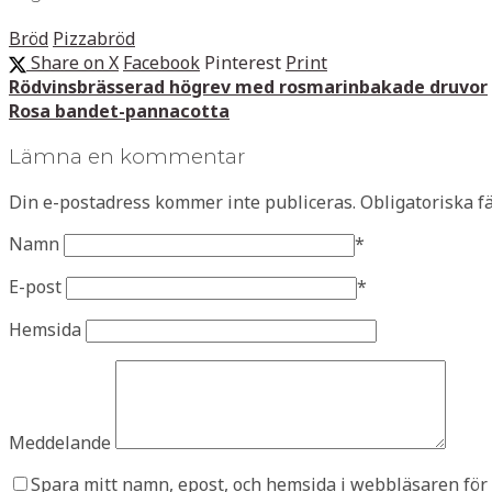
Bröd
Pizzabröd
Share on X
Facebook
Pinterest
Print
Rödvinsbrässerad högrev med rosmarinbakade druvor
Rosa bandet-pannacotta
Lämna en kommentar
Din e-postadress kommer inte publiceras.
Obligatoriska f
Namn
*
E-post
*
Hemsida
Meddelande
Spara mitt namn, epost, och hemsida i webbläsaren för