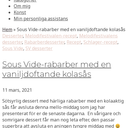
Om mig
Konst
Min personliga assistans
Hem
»
Sous Vide-rabarber med en vaniljdoftande kolasås
Desserter
,
Melodifestivalen-recept
,
Melodifestivalens
desserter
,
Rabarberdesserter
,
Recept
,
Schlager-recept
,
Sous Vide
,
SV desserter
Sous Vide-rabarber med en
vaniljdoftande kolasås
11 mars, 2021
Sötsyrlig dessert med härliga rabarber med en kolaaktig
sås får avsluta denna mello-middag som jag har
presenterat för er de senaste dagarna. En vårigare och
somrigare dessert får man nog leta efter, den passar
superbra att avsluta en aningen tyngre middag med