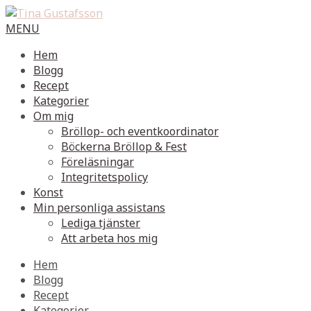
MENU
Hem
Blogg
Recept
Kategorier
Om mig
Bröllop- och eventkoordinator
Böckerna Bröllop & Fest
Föreläsningar
Integritetspolicy
Konst
Min personliga assistans
Lediga tjänster
Att arbeta hos mig
Hem
Blogg
Recept
Kategorier