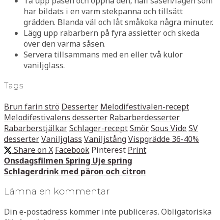
Ta upp påsen och öppna den, häll såsen/lagen som
har bildats i en varm stekpanna och tillsätt
grädden. Blanda väl och låt småkoka några minuter.
Lägg upp rabarbern på fyra assietter och skeda
över den varma såsen.
Servera tillsammans med en eller två kulor
vaniljglass.
Tags
Brun farin strö
Desserter
Melodifestivalen-recept
Melodifestivalens desserter
Rabarberdesserter
Rabarberstjälkar
Schlager-recept
Smör
Sous Vide
SV
desserter
Vaniljglass
Vaniljstång
Vispgrädde 36-40%
Share on X
Facebook
Pinterest
Print
Onsdagsfilmen Spring Uje spring
Schlagerdrink med päron och citron
Lämna en kommentar
Din e-postadress kommer inte publiceras.
Obligatoriska