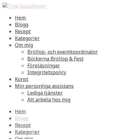
Hem
Blogg
Recept
Kategorier
Om mig
Bröllop- och eventkoordinator
Böckerna Bröllop & Fest
Föreläsningar
Integritetspolicy
Konst
Min personliga assistans
Lediga tjänster
Att arbeta hos mig
Hem
Blogg
Recept
Kategorier
Om mig