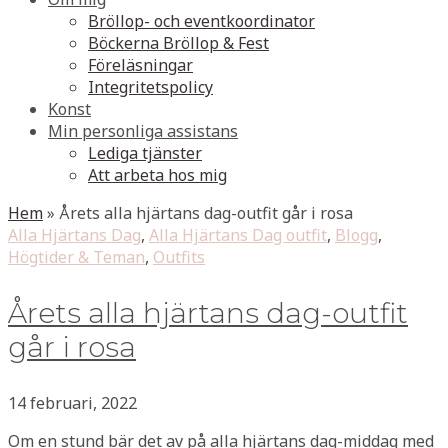
Bröllop- och eventkoordinator
Böckerna Bröllop & Fest
Föreläsningar
Integritetspolicy
Konst
Min personliga assistans
Lediga tjänster
Att arbeta hos mig
Hem
»
Årets alla hjärtans dag-outfit går i rosa
Alla Hjärtans Dag
,
Alla Hjärtans Dag outfit
,
Blogg
,
Högtider & Teman
,
Outfits
Årets alla hjärtans dag-outfit
går i rosa
14 februari, 2022
Om en stund bär det av på alla hjärtans dag-middag med