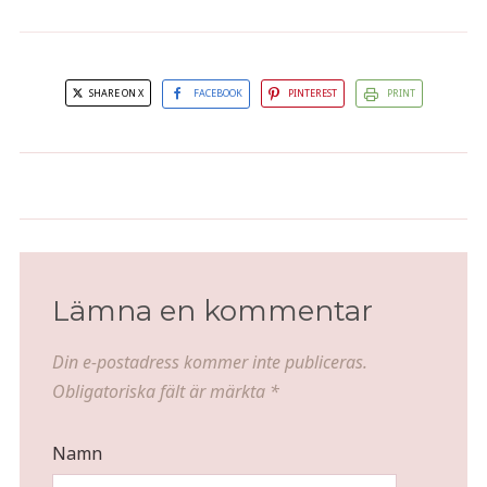
SHARE ON X
FACEBOOK
PINTEREST
PRINT
Receptlucka nr 24 - Äggtoddy
Min krämiga Carbonara
Lämna en kommentar
Din e-postadress kommer inte publiceras.
Obligatoriska fält är märkta
*
Namn