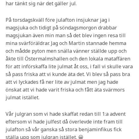
har tänkt sig när det gäller jul.
På torsdagskväll före julafton insjuknar jag i
magsjuka och tidigt på söndagsmorgon drabbar
magsjukan även min man så det blev ingen resa till
mina svärföräldrar. Jag och Martin stannade hemma
och mådde pyton men snälla vänner ställde upp och
åkte till Östermalmshallen och den lokala mataffären
för att införskaffa lite julmat åt oss, i fall vi skulle vara
så pass friska att vi kunde äta det. Vi blev så pass bra
att vi lyckades få ner lite av julmat men jag hade
önskat att vi hade varit friska och fått äta svärmors
julmat istället.
Vår julgran som vi hade skaffat redan till 1:a advent
eftersom vi hade julfest då överlevde inte fram till
julafton så vår ganska så stora benjaminfikus fick
ställa upp som julgran istället. 😀