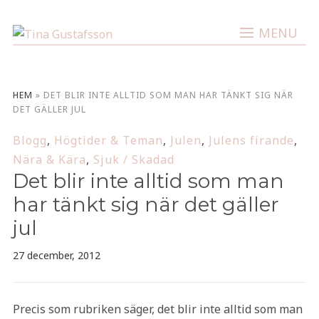
MENU
HEM
»
DET BLIR INTE ALLTID SOM MAN HAR TÄNKT SIG NÄR
DET GÄLLER JUL
Blogg
,
Högtider & Teman
,
Julen
,
Julens firande
,
Nära & Kära
,
Sjuk / Skadad
Det blir inte alltid som man
har tänkt sig när det gäller
jul
27 december, 2012
Precis som rubriken säger, det blir inte alltid som man