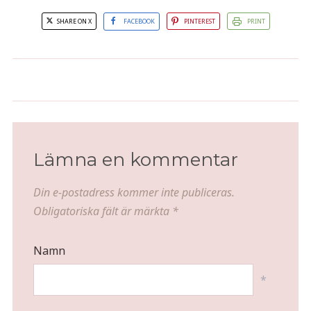
SHARE ON X
FACEBOOK
PINTEREST
PRINT
Bakad potatis med räkröra och
Blir bjuden på lyxfrukost
löjrom
Lämna en kommentar
Din e-postadress kommer inte publiceras.
Obligatoriska fält är märkta
*
Namn
*