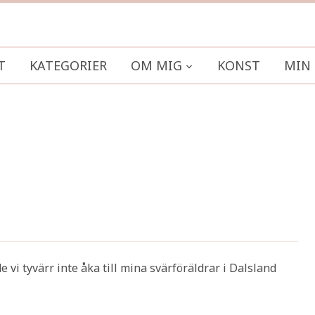
T
KATEGORIER
OM MIG
KONST
MIN 
de vi tyvärr inte åka till mina svärföräldrar i Dalsland