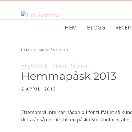
HEM
BLOGG
RECEP
HEM
»
HEMMAPÅSK 2013
Högtider & Teman
,
Påsken
Hemmapåsk 2013
2 APRIL, 2013
Eftersom vi inte har någon bil för tillfället så kun
detta år så det fick bli en påsk i Stockholm istället.