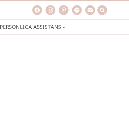
facebook
instagram
pinterest
spotify
mail
search

PERSONLIGA ASSISTANS