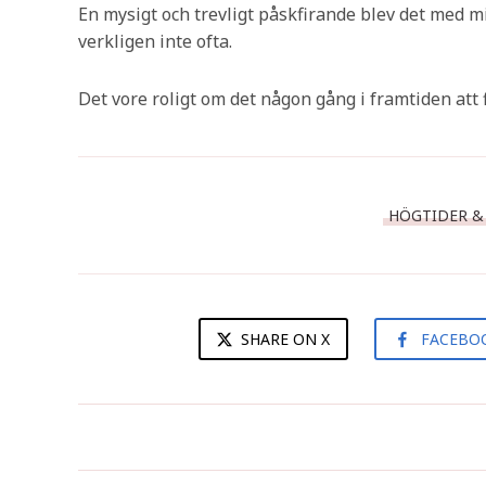
En mysigt och trevligt påskfirande blev det med mi
verkligen inte ofta.
Det vore roligt om det någon gång i framtiden att 
HÖGTIDER &
SHARE ON X
FACEBO
Chokladägghalvor med
mangosorbet