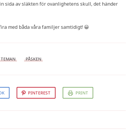
n sida av släkten för ovanlighetens skull, det händer
fira med båda våra familjer samtidigt! 😀
 TEMAN
PÅSKEN
OK
PINTEREST
PRINT
Tårtkalas på jobbet