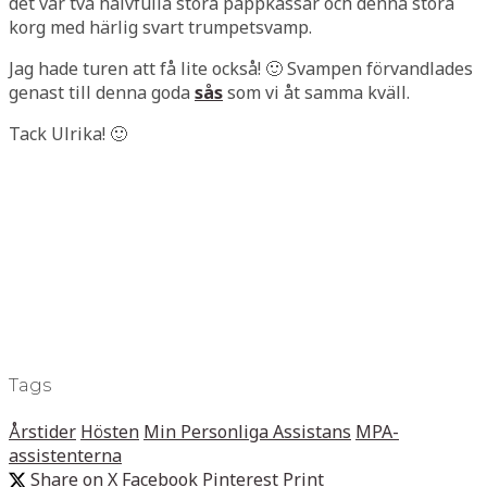
det var två halvfulla stora pappkassar och denna stora
korg med härlig svart trumpetsvamp.
Jag hade turen att få lite också! 🙂 Svampen förvandlades
genast till denna goda
sås
som vi åt samma kväll.
Tack Ulrika! 🙂
Tags
Årstider
Hösten
Min Personliga Assistans
MPA-
assistenterna
Share on X
Facebook
Pinterest
Print