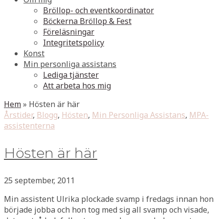
Bröllop- och eventkoordinator
Böckerna Bröllop & Fest
Föreläsningar
Integritetspolicy
Konst
Min personliga assistans
Lediga tjänster
Att arbeta hos mig
Hem
»
Hösten är här
Årstider
,
Blogg
,
Hösten
,
Min Personliga Assistans
,
MPA-
assistenterna
Hösten är här
25 september, 2011
Min assistent Ulrika plockade svamp i fredags innan hon
började jobba och hon tog med sig all svamp och visade,