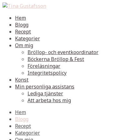
Hem
Blogg
Recept
Kategorier
Om mig
Bröllop- och eventkoordinator
Böckerna Bröllop & Fest
Föreläsningar
Integritetspolicy
Konst
Min personliga assistans
Lediga tjänster
Att arbeta hos mig
Hem
Blogg
Recept
Kategorier
Om mig