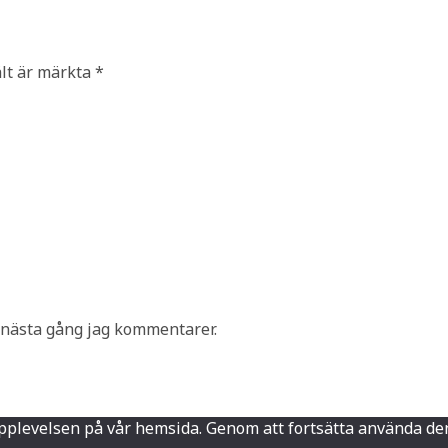
ält är märkta
*
 nästa gång jag kommentarer.
sta upplevelsen på vår hemsida. Genom att fortsätta använd