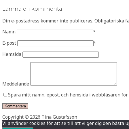
Lämna en kommentar
Din e-postadress kommer inte publiceras.
Obligatoriska f
Namn
*
E-post
*
Hemsida
Meddelande
Spara mitt namn, epost, och hemsida i webbläsaren för
Copyright © 2026 Tina Gustafsson
Vi använder cookies för att se till att vi ger dig den bä