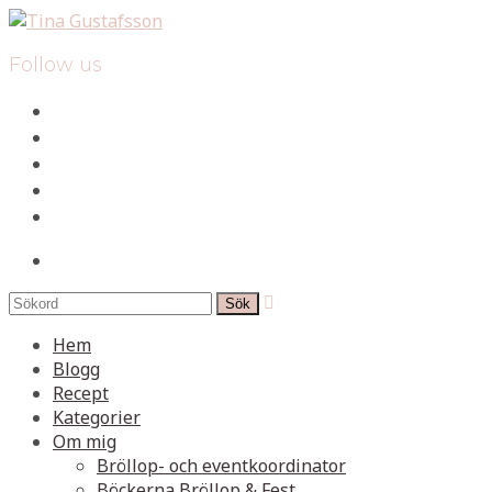
Follow us
facebook
instagram
pinterest
spotify
mail
search

Hem
Blogg
Recept
Kategorier
Om mig
Bröllop- och eventkoordinator
Böckerna Bröllop & Fest