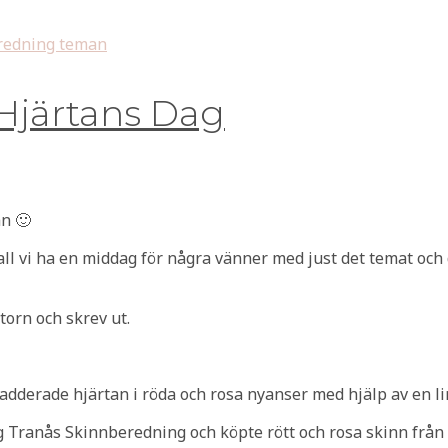
redning teman
a Hjärtans Dag
an 🙂
ll vi ha en middag för några vänner med just det temat och 
torn och skrev ut.
vadderade hjärtan i röda och rosa nyanser med hjälp av en li
g Tranås Skinnberedning och köpte rött och rosa skinn från