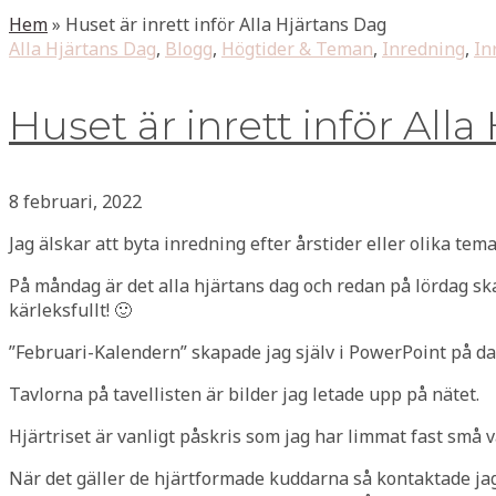
Hem
»
Huset är inrett inför Alla Hjärtans Dag
Alla Hjärtans Dag
,
Blogg
,
Högtider & Teman
,
Inredning
,
In
Huset är inrett inför All
8 februari, 2022
Jag älskar att byta inredning efter årstider eller olika tem
På måndag är det alla hjärtans dag och redan på lördag ska
kärleksfullt! 🙂
”Februari-Kalendern” skapade jag själv i PowerPoint på da
Tavlorna på tavellisten är bilder jag letade upp på nätet.
Hjärtriset är vanligt påskris som jag har limmat fast små 
När det gäller de hjärtformade kuddarna så kontaktade ja