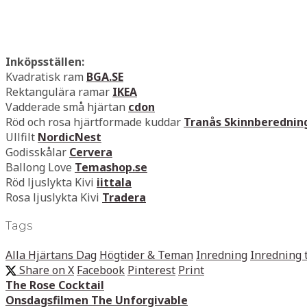
Inköpsställen:
Kvadratisk ram
BGA.SE
Rektangulära ramar
IKEA
Vadderade små hjärtan
cdon
Röd och rosa hjärtformade kuddar
Tranås Skinnberednin
Ullfilt
NordicNest
Godisskålar
Cervera
Ballong Love
Temashop.se
Röd ljuslykta Kivi
iittala
Rosa ljuslykta Kivi
Tradera
Tags
Alla Hjärtans Dag
Högtider & Teman
Inredning
Inredning
Share on X
Facebook
Pinterest
Print
The Rose Cocktail
Onsdagsfilmen The Unforgivable