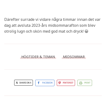
Därefter surrade vi vidare några timmar innan det var
dag att avsluta 2023-års midsommarafton som blev
otrolig lugn och skön med god mat och dryck! 😀
HÖGTIDER & TEMAN
MIDSOMMAR
SHARE ON X
FACEBOOK
PINTEREST
PRINT
15 förslag på