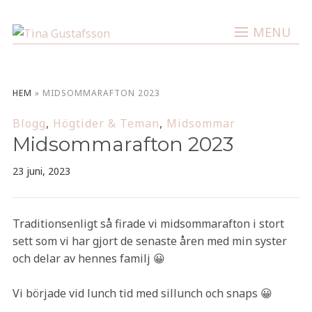
MENU
HEM
»
MIDSOMMARAFTON 2023
Blogg
,
Högtider & Teman
,
Midsommar
Midsommarafton 2023
23 juni, 2023
Traditionsenligt så firade vi midsommarafton i stort
sett som vi har gjort de senaste åren med min syster
och delar av hennes familj 😀
Vi började vid lunch tid med sillunch och snaps 😀