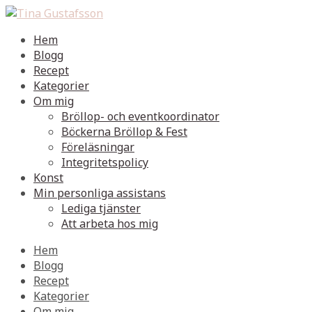
Hem
Blogg
Recept
Kategorier
Om mig
Bröllop- och eventkoordinator
Böckerna Bröllop & Fest
Föreläsningar
Integritetspolicy
Konst
Min personliga assistans
Lediga tjänster
Att arbeta hos mig
Hem
Blogg
Recept
Kategorier
Om mig