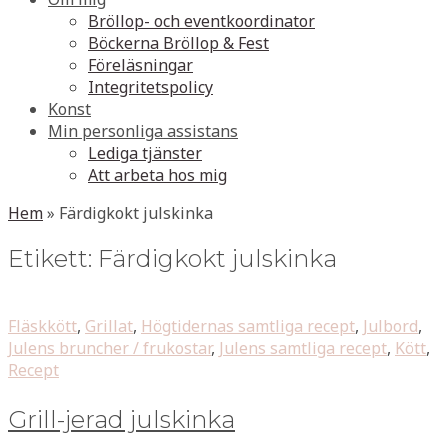
Bröllop- och eventkoordinator
Böckerna Bröllop & Fest
Föreläsningar
Integritetspolicy
Konst
Min personliga assistans
Lediga tjänster
Att arbeta hos mig
Hem
»
Färdigkokt julskinka
Etikett:
Färdigkokt julskinka
Fläskkött
,
Grillat
,
Högtidernas samtliga recept
,
Julbord
,
Julens bruncher / frukostar
,
Julens samtliga recept
,
Kött
,
Recept
Grill-jerad julskinka