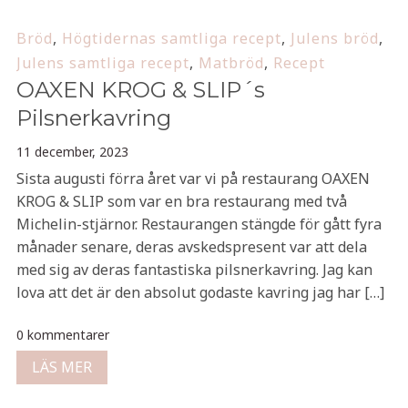
Bröd
,
Högtidernas samtliga recept
,
Julens bröd
,
Julens samtliga recept
,
Matbröd
,
Recept
OAXEN KROG & SLIP´s
Pilsnerkavring
11 december, 2023
Sista augusti förra året var vi på restaurang OAXEN
KROG & SLIP som var en bra restaurang med två
Michelin-stjärnor. Restaurangen stängde för gått fyra
månader senare, deras avskedspresent var att dela
med sig av deras fantastiska pilsnerkavring. Jag kan
lova att det är den absolut godaste kavring jag har […]
0 kommentarer
LÄS MER