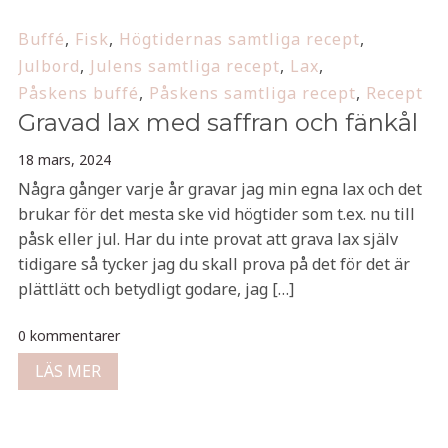
Buffé
,
Fisk
,
Högtidernas samtliga recept
,
Julbord
,
Julens samtliga recept
,
Lax
,
Påskens buffé
,
Påskens samtliga recept
,
Recept
Gravad lax med saffran och fänkål
18 mars, 2024
Några gånger varje år gravar jag min egna lax och det
brukar för det mesta ske vid högtider som t.ex. nu till
påsk eller jul. Har du inte provat att grava lax själv
tidigare så tycker jag du skall prova på det för det är
plättlätt och betydligt godare, jag […]
0 kommentarer
LÄS MER