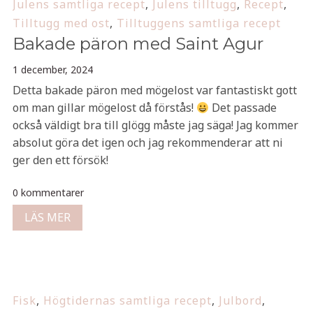
Julens samtliga recept
,
Julens tilltugg
,
Recept
,
Tilltugg med ost
,
Tilltuggens samtliga recept
Bakade päron med Saint Agur
1 december, 2024
Detta bakade päron med mögelost var fantastiskt gott
om man gillar mögelost då förstås!
Det passade
också väldigt bra till glögg måste jag säga! Jag kommer
absolut göra det igen och jag rekommenderar att ni
ger den ett försök!
0 kommentarer
LÄS MER
Fisk
,
Högtidernas samtliga recept
,
Julbord
,