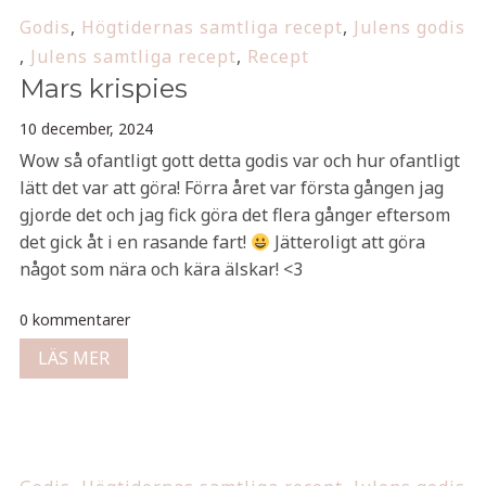
Godis
,
Högtidernas samtliga recept
,
Julens godis
,
Julens samtliga recept
,
Recept
Mars krispies
10 december, 2024
Wow så ofantligt gott detta godis var och hur ofantligt
lätt det var att göra! Förra året var första gången jag
gjorde det och jag fick göra det flera gånger eftersom
det gick åt i en rasande fart!
Jätteroligt att göra
något som nära och kära älskar! <3
0 kommentarer
LÄS MER