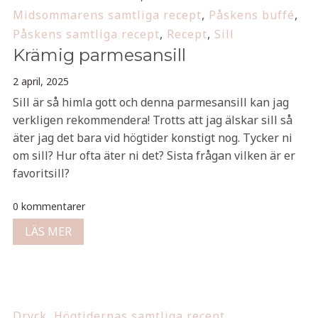
Midsommarens samtliga recept
,
Påskens buffé
,
Påskens samtliga recept
,
Recept
,
Sill
Krämig parmesansill
2 april, 2025
Sill är så himla gott och denna parmesansill kan jag
verkligen rekommendera! Trotts att jag älskar sill så
äter jag det bara vid högtider konstigt nog. Tycker ni
om sill? Hur ofta äter ni det? Sista frågan vilken är er
favoritsill?
0 kommentarer
LÄS MER
Dryck
,
Högtidernas samtliga recept
,