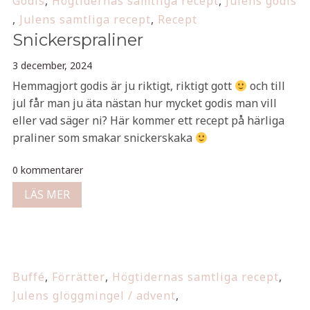
Godis
,
Högtidernas samtliga recept
,
Julens godis
,
Julens samtliga recept
,
Recept
Snickerspraliner
3 december, 2024
Hemmagjort godis är ju riktigt, riktigt gott
och till
jul får man ju äta nästan hur mycket godis man vill
eller vad säger ni? Här kommer ett recept på härliga
praliner som smakar snickerskaka
0 kommentarer
LÄS MER
Buffé
,
Förrätter
,
Högtidernas samtliga recept
,
Julens glöggmingel / advent
,