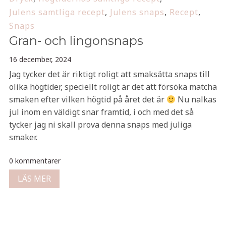
Julens samtliga recept
,
Julens snaps
,
Recept
,
Snaps
Gran- och lingonsnaps
16 december, 2024
Jag tycker det är riktigt roligt att smaksätta snaps till
olika högtider, speciellt roligt är det att försöka matcha
smaken efter vilken högtid på året det är
Nu nalkas
jul inom en väldigt snar framtid, i och med det så
tycker jag ni skall prova denna snaps med juliga
smaker.
0 kommentarer
LÄS MER