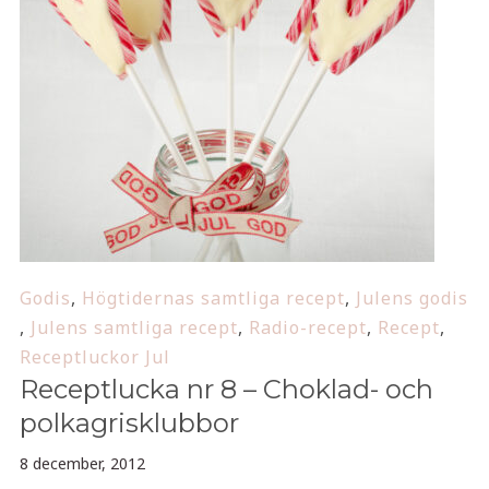
Godis
,
Högtidernas samtliga recept
,
Julens godis
,
Julens samtliga recept
,
Radio-recept
,
Recept
,
Receptluckor Jul
Receptlucka nr 8 – Choklad- och
polkagrisklubbor
8 december, 2012