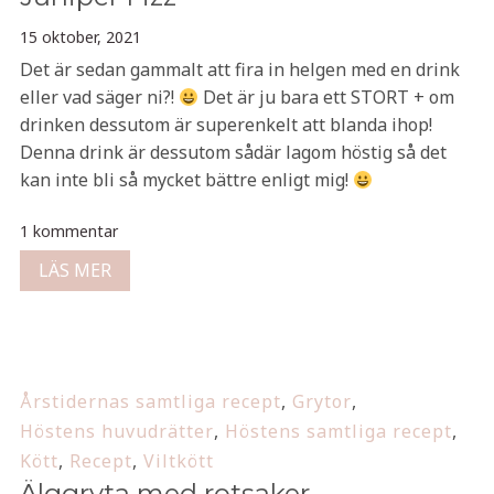
15 oktober, 2021
Det är sedan gammalt att fira in helgen med en drink
eller vad säger ni?!
Det är ju bara ett STORT + om
drinken dessutom är superenkelt att blanda ihop!
Denna drink är dessutom sådär lagom höstig så det
kan inte bli så mycket bättre enligt mig!
1 kommentar
LÄS MER
Årstidernas samtliga recept
,
Grytor
,
Höstens huvudrätter
,
Höstens samtliga recept
,
Kött
,
Recept
,
Viltkött
Älggryta med rotsaker