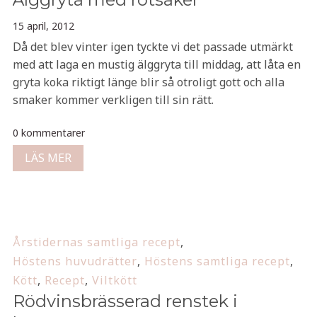
15 april, 2012
Då det blev vinter igen tyckte vi det passade utmärkt
med att laga en mustig älggryta till middag, att låta en
gryta koka riktigt länge blir så otroligt gott och alla
smaker kommer verkligen till sin rätt.
0 kommentarer
LÄS MER
Årstidernas samtliga recept
,
Höstens huvudrätter
,
Höstens samtliga recept
,
Kött
,
Recept
,
Viltkött
Rödvinsbrässerad renstek i