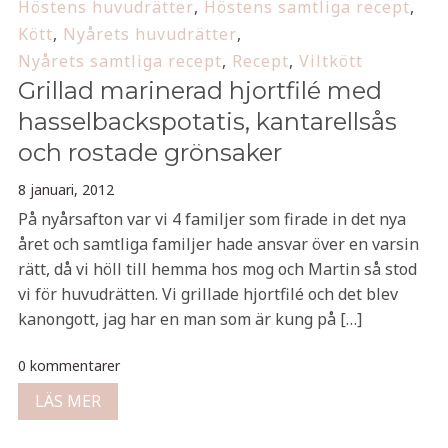
Höstens huvudrätter
,
Höstens samtliga recept
,
Kött
,
Nyårets huvudrätter
,
Nyårets samtliga recept
,
Recept
,
Viltkött
Grillad marinerad hjortfilé med
hasselbackspotatis, kantarellsås
och rostade grönsaker
8 januari, 2012
På nyårsafton var vi 4 familjer som firade in det nya
året och samtliga familjer hade ansvar över en varsin
rätt, då vi höll till hemma hos mog och Martin så stod
vi för huvudrätten. Vi grillade hjortfilé och det blev
kanongott, jag har en man som är kung på […]
0 kommentarer
LÄS MER