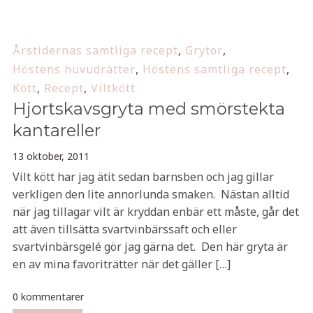
Årstidernas samtliga recept
,
Grytor
,
Höstens huvudrätter
,
Höstens samtliga recept
,
Kött
,
Recept
,
Viltkött
Hjortskavsgryta med smörstekta
kantareller
13 oktober, 2011
Vilt kött har jag ätit sedan barnsben och jag gillar
verkligen den lite annorlunda smaken. Nästan alltid
när jag tillagar vilt är kryddan enbär ett måste, går det
att även tillsätta svartvinbärssaft och eller
svartvinbärsgelé gör jag gärna det. Den här gryta är
en av mina favoriträtter när det gäller […]
0 kommentarer