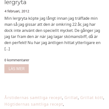
lergryta
4 februari, 2012
Min lergryta köpte jag långt innan jag träffade min
man så jag gissar att den är omkring 22 år, jag har
dock inte använt den speciellt mycket. De gånger jag
jag tar fram den är när jag lagar skömansbiff, då är
den perfekt! Nu har jag äntligen hittat ytterligare en
[…]
0 kommentarer
LÄS MER
Årstidernas samtliga recept
,
Grillat
,
Grillat kött
,
Högtidernas samtliga recept
,