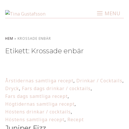
MENU
HEM
»
KROSSADE ENBÄR
Etikett:
Krossade enbär
Årstidernas samtliga recept
,
Drinkar / Cocktails
,
Dryck
,
Fars dags drinkar / cocktails
,
Fars dags samtliga recept
,
Högtidernas samtliga recept
,
Höstens drinkar / cocktails
,
Höstens samtliga recept
,
Recept
Juniper Fizz