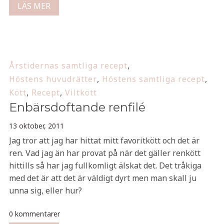
LÄS MER
Årstidernas samtliga recept
,
Höstens huvudrätter
,
Höstens samtliga recept
,
Kött
,
Recept
,
Viltkött
Enbärsdoftande renfilé
13 oktober, 2011
Jag tror att jag har hittat mitt favoritkött och det är
ren. Vad jag än har provat på när det gäller renkött
hittills så har jag fullkomligt älskat det. Det tråkiga
med det är att det är väldigt dyrt men man skall ju
unna sig, eller hur?
0 kommentarer