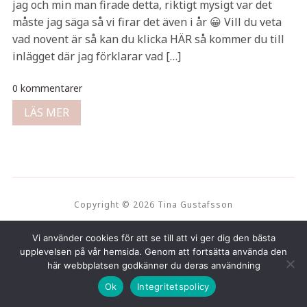
jag och min man firade detta, riktigt mysigt var det
måste jag säga så vi firar det även i år 😀 Vill du veta
vad novent är så kan du klicka HÄR så kommer du till
inlägget där jag förklarar vad […]
0 kommentarer
LÄS MER
Copyright © 2026 Tina Gustafsson
Vi använder cookies för att se till att vi ger dig den bästa
upplevelsen på vår hemsida. Genom att fortsätta använda den
här webbplatsen godkänner du deras användning
Ok
Integritetspolicy