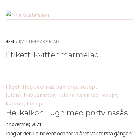
HEM
»
KVITTENMARMELAD
Etikett:
Kvittenmarmelad
Fågel
,
Högtidernas samtliga recept
,
Julens huvudrätter
,
Julens samtliga recept
,
Kalkon
,
Recept
Hel kalkon i ugn med portvinssås
7 november, 2021
Idag är det 1:a novent och förra året var första gången