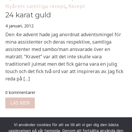
Nyårets samtliga recept
,
Recept
24 karat guld
4 januari, 2012
Den 4:e advent hade jag anordnat adventsmingel för
mina assistenter och deras respektive, samtliga
assistenter med sambo/man ansvarade över en
maträtt. ”Kravet” var att det inte skulle vara
traditionell julmat men det fick gärna vara en julig
touch och det fick två ord var att inspireras av. Jag fick
reda på […]
0 kommentarer
LÄS MER
Vi använder cookies för att se till att vi ger dig den bästa
upplevelsen på vår hemsida. Genom att fortsätta använda den