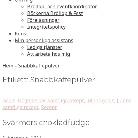
Bröllop- och eventkoordinator
Böckerna Bröllop & Fest
Föreläsningar
Integritetspolicy
Konst
Min personliga assistans
Lediga tjänster
Att arbeta hos mig
Hem
»
Snabbkaffepulver
Etikett:
Snabbkaffepulver
Godis
,
Högtidernas samtliga recept
,
Julens godis
,
Julens
samtliga recept
,
Recept
Svärmors chokladfudge
1 december, 2011