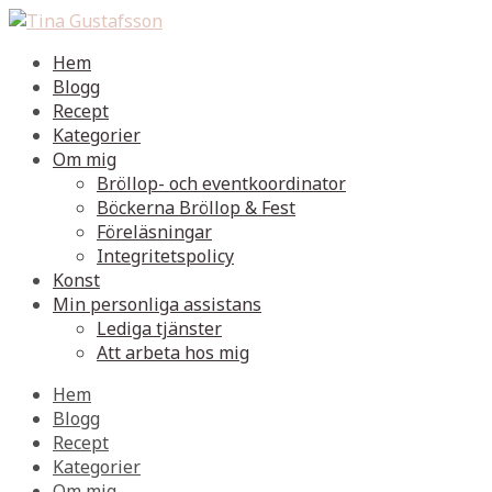
Hem
Blogg
Recept
Kategorier
Om mig
Bröllop- och eventkoordinator
Böckerna Bröllop & Fest
Föreläsningar
Integritetspolicy
Konst
Min personliga assistans
Lediga tjänster
Att arbeta hos mig
Hem
Blogg
Recept
Kategorier
Om mig