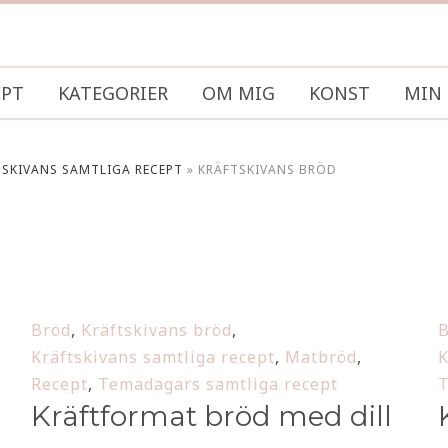
EPT
KATEGORIER
OM MIG
KONST
MIN 
TSKIVANS SAMTLIGA RECEPT
»
KRÄFTSKIVANS BRÖD
Bröd
,
Kräftskivans bröd
,
B
Kräftskivans samtliga recept
,
Matbröd
,
K
Recept
,
Temadagars samtliga recept
T
Kräftformat bröd med dill