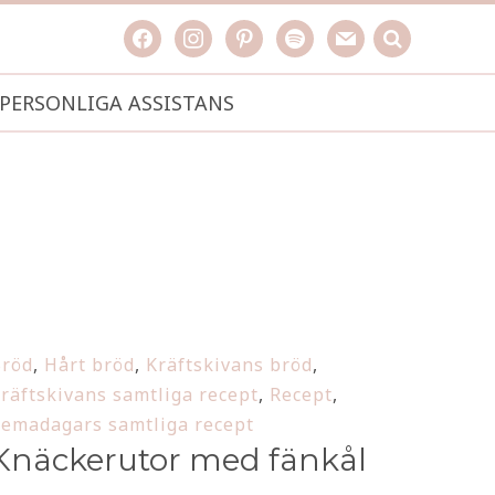
facebook
instagram
pinterest
spotify
mail
search

PERSONLIGA ASSISTANS
röd
,
Hårt bröd
,
Kräftskivans bröd
,
räftskivans samtliga recept
,
Recept
,
emadagars samtliga recept
Knäckerutor med fänkål