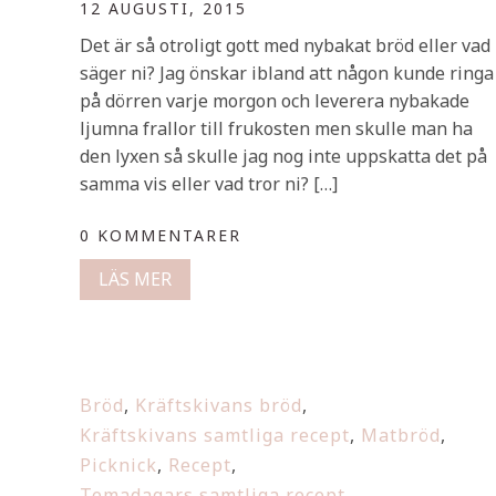
12 AUGUSTI, 2015
Det är så otroligt gott med nybakat bröd eller vad
säger ni? Jag önskar ibland att någon kunde ringa
på dörren varje morgon och leverera nybakade
ljumna frallor till frukosten men skulle man ha
den lyxen så skulle jag nog inte uppskatta det på
samma vis eller vad tror ni? […]
0 KOMMENTARER
LÄS MER
Bröd
,
Kräftskivans bröd
,
Kräftskivans samtliga recept
,
Matbröd
,
Picknick
,
Recept
,
Temadagars samtliga recept
,