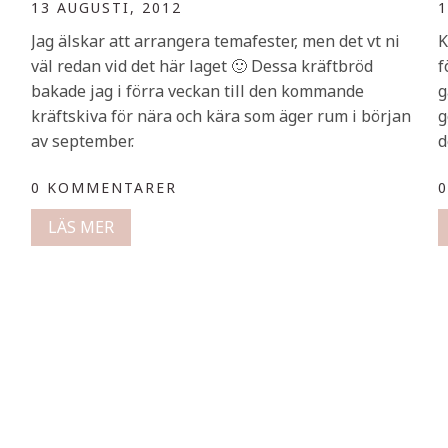
13 AUGUSTI, 2012
1
Jag älskar att arrangera temafester, men det vt ni
K
väl redan vid det här laget 🙂 Dessa kräftbröd
f
bakade jag i förra veckan till den kommande
g
kräftskiva för nära och kära som äger rum i början
g
av september.
d
0 KOMMENTARER
LÄS MER