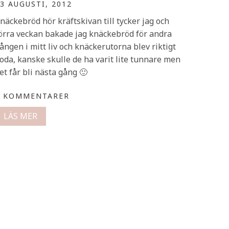
3 AUGUSTI, 2012
näckebröd hör kräftskivan till tycker jag och
örra veckan bakade jag knäckebröd för andra
ången i mitt liv och knäckerutorna blev riktigt
oda, kanske skulle de ha varit lite tunnare men
et får bli nästa gång 🙂
0 KOMMENTARER
LÄS MER