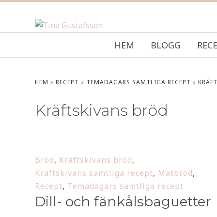
HEM
BLOGG
REC
HEM
»
RECEPT
»
TEMADAGARS SAMTLIGA RECEPT
»
KRÄF
Kräftskivans bröd
Bröd
,
Kräftskivans bröd
,
Kräftskivans samtliga recept
,
Matbröd
,
Recept
,
Temadagars samtliga recept
Dill- och fänkålsbaguetter