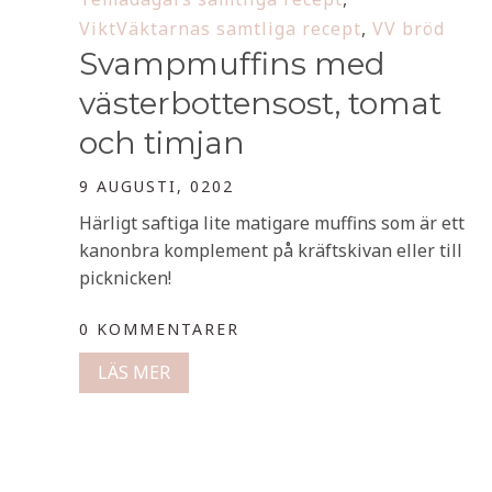
ViktVäktarnas samtliga recept
,
VV bröd
Svampmuffins med
västerbottensost, tomat
och timjan
9 AUGUSTI, 0202
Härligt saftiga lite matigare muffins som är ett
kanonbra komplement på kräftskivan eller till
picknicken!
0 KOMMENTARER
LÄS MER