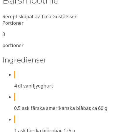
Bärsmoothie
Recept skapat av Tina Gustafsson
Portioner
3
portioner
Ingredienser
4 dl vaniljyoghurt
0,5 ask färska amerikanska blåbär, ca 60 g
1 ask färska björnbär, 125 g