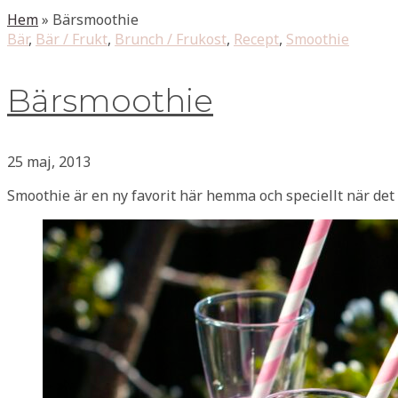
Hem
»
Bärsmoothie
Bär
,
Bär / Frukt
,
Brunch / Frukost
,
Recept
,
Smoothie
Bärsmoothie
25 maj, 2013
Smoothie är en ny favorit här hemma och speciellt när det 