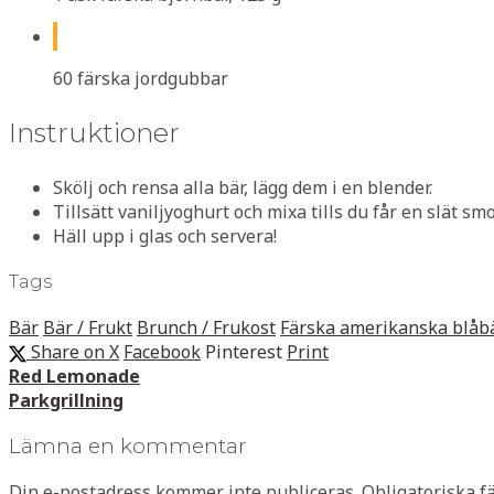
60 färska jordgubbar
Instruktioner
Skölj och rensa alla bär, lägg dem i en blender.
Tillsätt vaniljyoghurt och mixa tills du får en slät sm
Häll upp i glas och servera!
Tags
Bär
Bär / Frukt
Brunch / Frukost
Färska amerikanska blåb
Share on X
Facebook
Pinterest
Print
Red Lemonade
Parkgrillning
Lämna en kommentar
Din e-postadress kommer inte publiceras.
Obligatoriska f