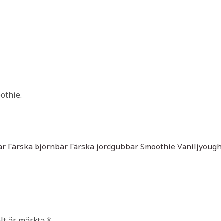
oothie.
är
Färska björnbär
Färska jordgubbar
Smoothie
Vaniljyough
ält är märkta
*