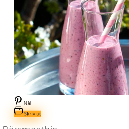
Nål
Skriv ut