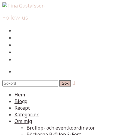
Follow us
facebook
instagram
pinterest
spotify
mail
search

Hem
Blogg
Recept
Kategorier
Om mig
Bröllop- och eventkoordinator
Böckerna Bröllop & Fest