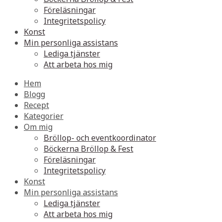
Föreläsningar
Integritetspolicy
Konst
Min personliga assistans
Lediga tjänster
Att arbeta hos mig
Hem
Blogg
Recept
Kategorier
Om mig
Bröllop- och eventkoordinator
Böckerna Bröllop & Fest
Föreläsningar
Integritetspolicy
Konst
Min personliga assistans
Lediga tjänster
Att arbeta hos mig