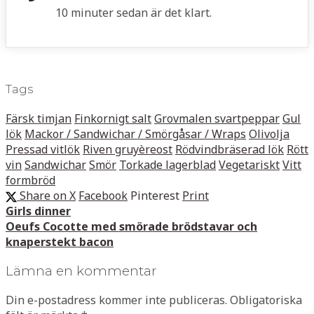
10 minuter sedan är det klart.
Tags
Färsk timjan
Finkornigt salt
Grovmalen svartpeppar
Gul
lök
Mackor / Sandwichar / Smörgåsar / Wraps
Olivolja
Pressad vitlök
Riven gruyèreost
Rödvindbräserad lök
Rött
vin
Sandwichar
Smör
Torkade lagerblad
Vegetariskt
Vitt
formbröd
Share on X
Facebook
Pinterest
Print
Girls dinner
Oeufs Cocotte med smörade brödstavar och
knaperstekt bacon
Lämna en kommentar
Din e-postadress kommer inte publiceras.
Obligatoriska