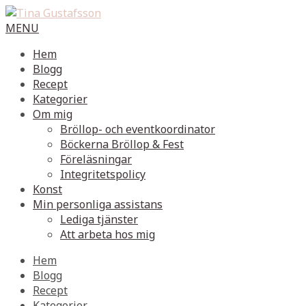
MENU
Hem
Blogg
Recept
Kategorier
Om mig
Bröllop- och eventkoordinator
Böckerna Bröllop & Fest
Föreläsningar
Integritetspolicy
Konst
Min personliga assistans
Lediga tjänster
Att arbeta hos mig
Hem
Blogg
Recept
Kategorier