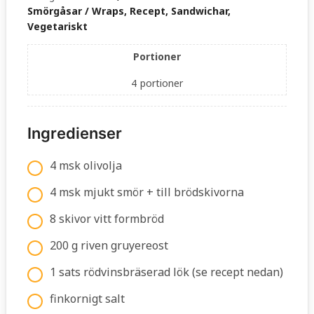
Smörgåsar / Wraps, Recept, Sandwichar,
Vegetariskt
Portioner
4
portioner
Ingredienser
4 msk olivolja
4 msk mjukt smör + till brödskivorna
8 skivor vitt formbröd
200 g riven gruyereost
1 sats rödvinsbräserad lök (se recept nedan)
finkornigt salt