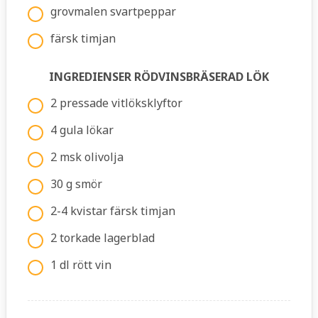
grovmalen svartpeppar
färsk timjan
INGREDIENSER RÖDVINSBRÄSERAD LÖK
2 pressade vitlöksklyftor
4 gula lökar
2 msk olivolja
30 g smör
2-4 kvistar färsk timjan
2 torkade lagerblad
1 dl rött vin