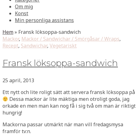
Om mig
Konst
Min personliga assistans
Hem
»
Fransk löksoppa-sandwich
Mackor
,
Mackor / Sandwichar / Smörgåsar / Wraps
,
Recept
,
Sandwichar
,
Vegetariskt
Fransk löksoppa-sandwich
25 april, 2013
Ett nytt och lite roligt sätt att servera fransk löksoppa på
Dessa mackor är lite mäktiga men otroligt goda, jag
orkade en men man kan nog få i sig två om man är riktigt
hungrig!
Mackorna passar utmärkt när man vill fredagsmysa
framför tv:n.