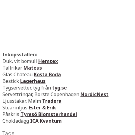
Inköpsställen:
Duk, vit bomull
Hemtex
Tallrikar
Mateus
Glas Chateau
Kosta Boda
Bestick
Lagerhaus
Tygservetter, tyg från
tyg.se
Servettringar, Borste Copenhagen
NordicNest
Ljusstakar, Malm
Tradera
Stearinljus
Ester & Erik
Påskris
Tyresö Blomsterhandel
Chokladägg
ICA Kvantum
Tags