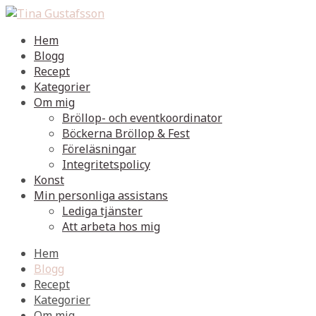
Hem
Blogg
Recept
Kategorier
Om mig
Bröllop- och eventkoordinator
Böckerna Bröllop & Fest
Föreläsningar
Integritetspolicy
Konst
Min personliga assistans
Lediga tjänster
Att arbeta hos mig
Hem
Blogg
Recept
Kategorier
Om mig