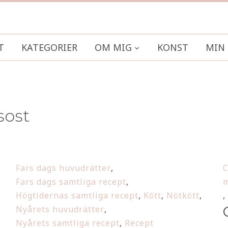
T
KATEGORIER
OM MIG
KONST
MIN 
sost
Fars dags huvudrätter
,
C
Fars dags samtliga recept
,
m
Högtidernas samtliga recept
,
Kött
,
Nötkött
,
,
Nyårets huvudrätter
,
Nyårets samtliga recept
,
Recept