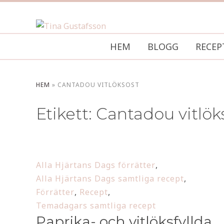
HEM
BLOGG
RECEP
HEM
»
CANTADOU VITLÖKSOST
Etikett:
Cantadou vitlök
Alla Hjärtans Dags förrätter
,
Alla Hjärtans Dags samtliga recept
,
Förrätter
,
Recept
,
Temadagars samtliga recept
Paprika- och vitlöksfyllda