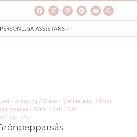
facebook
instagram
pinterest
spotify
mail
search

PERSONLIGA ASSISTANS
urd / Dressing / Glaze / Marmelader / Oljor
ed smaker / Röror / Sylt / Sås
Recept
,
Sås
Grönpepparsås