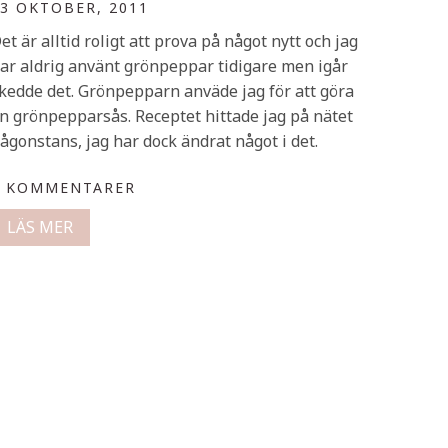
3 OKTOBER, 2011
et är alltid roligt att prova på något nytt och jag
ar aldrig använt grönpeppar tidigare men igår
kedde det. Grönpepparn anväde jag för att göra
n grönpepparsås. Receptet hittade jag på nätet
ågonstans, jag har dock ändrat något i det.
0 KOMMENTARER
LÄS MER