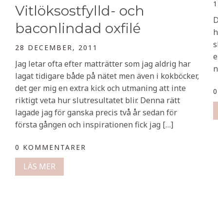
1
Vitlöksostfylld- och
D
baconlindad oxfilé
h
s
28 DECEMBER, 2011
e
Jag letar ofta efter matträtter som jag aldrig har
n
lagat tidigare både på nätet men även i kokböcker,
det ger mig en extra kick och utmaning att inte
riktigt veta hur slutresultatet blir. Denna rätt
lagade jag för ganska precis två år sedan för
första gången och inspirationen fick jag […]
0 KOMMENTARER
LÄS MER