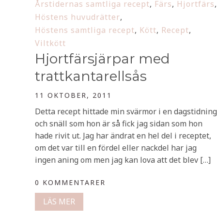
Årstidernas samtliga recept
,
Färs
,
Hjortfärs
,
Höstens huvudrätter
,
Höstens samtliga recept
,
Kött
,
Recept
,
Viltkött
Hjortfärsjärpar med
trattkantarellsås
11 OKTOBER, 2011
Detta recept hittade min svärmor i en dagstidning
och snäll som hon är så fick jag sidan som hon
hade rivit ut. Jag har ändrat en hel del i receptet,
om det var till en fördel eller nackdel har jag
ingen aning om men jag kan lova att det blev […]
0 KOMMENTARER
LÄS MER