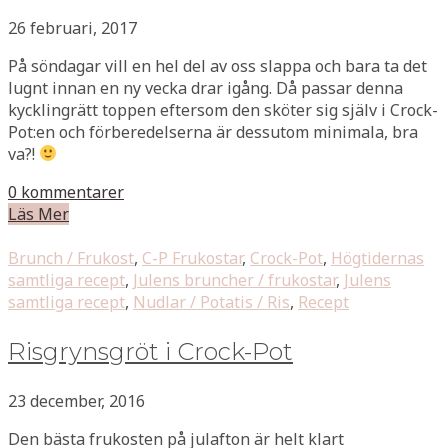
26 februari, 2017
På söndagar vill en hel del av oss slappa och bara ta det
lugnt innan en ny vecka drar igång. Då passar denna
kycklingrätt toppen eftersom den sköter sig själv i Crock-
Pot:en och förberedelserna är dessutom minimala, bra
va?!
0 kommentarer
Läs Mer
Brunch / Frukost
,
C-P Frukostar
,
Crock-Pot
,
Högtidernas
samtliga recept
,
Julens bruncher / frukostar
,
Julens
samtliga recept
,
Nudlar / Potatis / Ris
,
Recept
Risgrynsgröt i Crock-Pot
23 december, 2016
Den bästa frukosten på julafton är helt klart