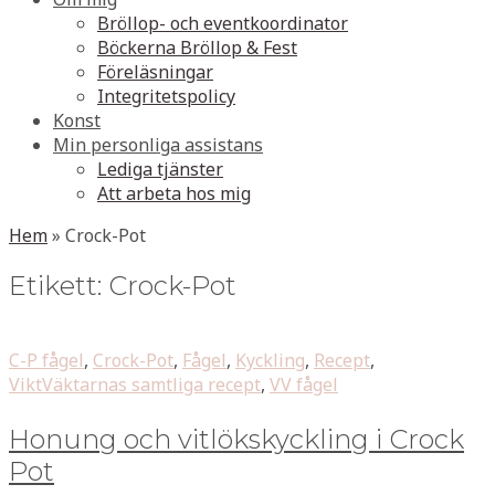
Bröllop- och eventkoordinator
Böckerna Bröllop & Fest
Föreläsningar
Integritetspolicy
Konst
Min personliga assistans
Lediga tjänster
Att arbeta hos mig
Hem
»
Crock-Pot
Etikett:
Crock-Pot
C-P fågel
,
Crock-Pot
,
Fågel
,
Kyckling
,
Recept
,
ViktVäktarnas samtliga recept
,
VV fågel
Honung och vitlökskyckling i Crock
Pot