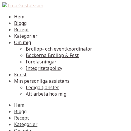
Hem
Blogg
Recept
Kategorier
Om mig
Bröllop- och eventkoordinator
Böckerna Bröllop & Fest
Föreläsningar
Integritetspolicy
Konst
Min personliga assistans
Lediga tjänster
Att arbeta hos mig
Hem
Blogg
Recept
Kategorier
Om mig