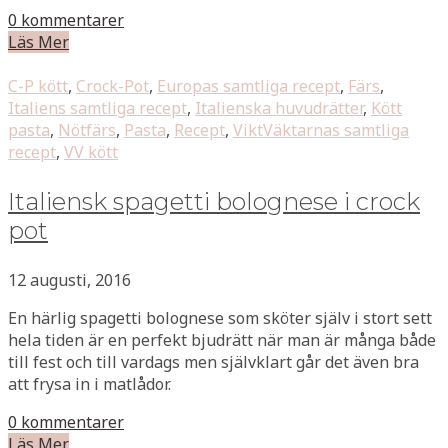
0 kommentarer
Läs Mer
C-P kött
,
Crock-Pot
,
Europas samtliga recept
,
Färs
,
Italiens samtliga recept
,
Italienska huvudrätter
,
Kött
pasta
,
Nötfärs
,
Pasta
,
Recept
,
ViktVäktarnas samtliga
recept
,
VV kött
Italiensk spagetti bolognese i crock
pot
12 augusti, 2016
En härlig spagetti bolognese som sköter själv i stort sett
hela tiden är en perfekt bjudrätt när man är många både
till fest och till vardags men självklart går det även bra
att frysa in i matlådor.
0 kommentarer
Läs Mer