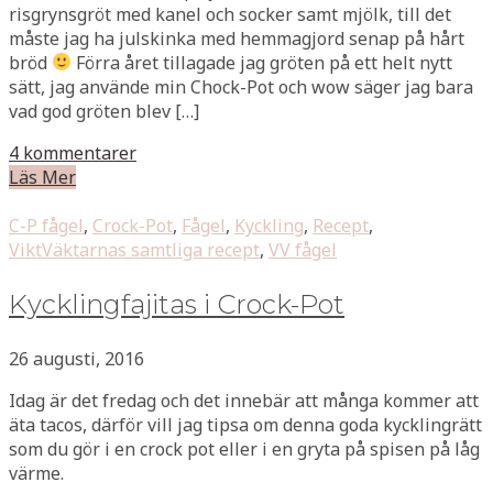
risgrynsgröt med kanel och socker samt mjölk, till det
måste jag ha julskinka med hemmagjord senap på hårt
bröd
Förra året tillagade jag gröten på ett helt nytt
sätt, jag använde min Chock-Pot och wow säger jag bara
vad god gröten blev […]
4 kommentarer
Läs Mer
C-P fågel
,
Crock-Pot
,
Fågel
,
Kyckling
,
Recept
,
ViktVäktarnas samtliga recept
,
VV fågel
Kycklingfajitas i Crock-Pot
26 augusti, 2016
Idag är det fredag och det innebär att många kommer att
äta tacos, därför vill jag tipsa om denna goda kycklingrätt
som du gör i en crock pot eller i en gryta på spisen på låg
värme.