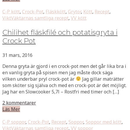
C-P kött
,
Crock-Pot
,
Fläskkött
,
Grytor
,
Kött
,
Recept
,
ViktVäktarnas samtliga recept
,
VV kött
Chilihet fläskfilé och potatisgryta i
Crock Pot
31 mars, 2016
Denna gryta är gjord i en crock-pot men det går lika bra i
en vanlig gryta på spisen men jag måste dock säga
vilken underbar pryl crock-pot är
Jag gillar maträtter
som sköter sig själva och med en crock-pot är det möjligt.
Jag har en Slowcooker 5,7l – Rostfri med timer och […]
2 kommentarer
Läs Mer
C-P soppor
,
Crock-Pot
,
Recept
,
Soppor
,
Soppor med kött
,
ViktVäktarnas samtliga recept
,
VV soppor