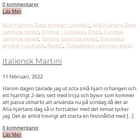
0 kommentarer
Läs Mer
Alla Hjärtans Dags drinkar / cocktails
,
Alla Hjärtans Dags
samtliga recept
,
Drinkar / Cocktails
,
Dryck
,
Europas
samtliga recept
,
Italiens samtliga recept
,
Italienska
drinkar / cocktails
,
Recept
,
Temadagars samtliga recept
Italiensk Martini
11 februari, 2022
Härom dagen tävlade jag ut söta små hjärt-örhängen och
ett hjärtligt 2-dels sett med tröja och byxor som kommer
att passa utmärkt att använda nu på söndag då det är
Alla hjärtans dag så vi fortsätter med det temat tycker
jag. Det är alltid trevligt att starta en festmåltid med […]
0 kommentarer
Läs Mer