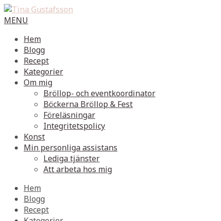
MENU
Hem
Blogg
Recept
Kategorier
Om mig
Bröllop- och eventkoordinator
Böckerna Bröllop & Fest
Föreläsningar
Integritetspolicy
Konst
Min personliga assistans
Lediga tjänster
Att arbeta hos mig
Hem
Blogg
Recept
Kategorier