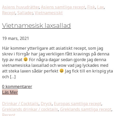
Asiens huvudrätter
,
Asiens samtliga recept
,
Fisk
,
Lax
,
Recept
,
Sallader
,
Vietnamesiskt
Vietnamesisk laxsallad
19 mars, 2021
Här kommer ytterligare att asiatiskt recept, som jag
skrev i förrgår har jag verkligen fått kravings på denna
typ av mat
För några dagar sedan gjorde jag denna
vietnamesiska laxsallad och wow vad jag lyckades med
att steka laxen sådär perfekt
Jag fick till en krispig yta
och […]
0 kommentarer
Läs Mer
Drinkar / Cocktails
,
Dryck
,
Europas samtliga recept
,
Greklands drinkar / cocktails
,
Greklands samtliga recept
,
Recept