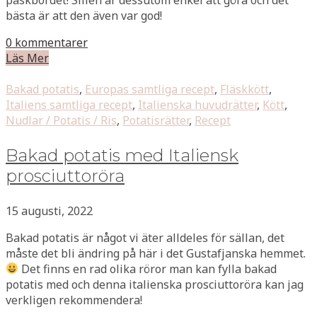
bästa är att den även var god!
0 kommentarer
Läs Mer
Bakad potatis
,
Europas samtliga recept
,
Fläskkött
,
Italiens samtliga recept
,
Italienska huvudrätter
,
Kött
,
Nudlar / Potatis / Ris
,
Potatisrätter
,
Recept
Bakad potatis med Italiensk
prosciuttoröra
15 augusti, 2022
Bakad potatis är något vi äter alldeles för sällan, det
måste det bli ändring på här i det Gustafjanska hemmet.
Det finns en rad olika röror man kan fylla bakad
potatis med och denna italienska prosciuttoröra kan jag
verkligen rekommendera!