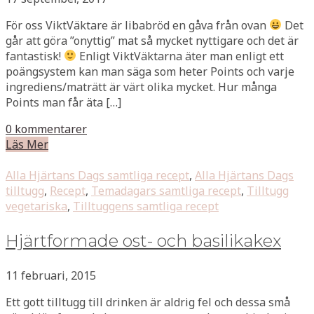
För oss ViktVäktare är libabröd en gåva från ovan
Det
går att göra ”onyttig” mat så mycket nyttigare och det är
fantastisk!
Enligt ViktVäktarna äter man enligt ett
poängsystem kan man säga som heter Points och varje
ingrediens/maträtt är värt olika mycket. Hur många
Points man får äta […]
0 kommentarer
Läs Mer
Alla Hjärtans Dags samtliga recept
,
Alla Hjärtans Dags
tilltugg
,
Recept
,
Temadagars samtliga recept
,
Tilltugg
vegetariska
,
Tilltuggens samtliga recept
Hjärtformade ost- och basilikakex
11 februari, 2015
Ett gott tilltugg till drinken är aldrig fel och dessa små