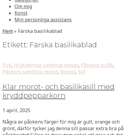
Om mig
Konst
Min personliga assistans
Hem
»
Färska basilikablad
Etikett:
Färska basilikablad
Fisk
,
Högtidernas samtliga recept
,
Påskens buffé
,
Påskens samtliga recept
,
Recept
,
Sill
Klar morot- och basilikasill med
kryddpepparkorn
1 april, 2025
Några av påskens färger för mig är gult, orange och
grönt, därför tycker jag denna sill passar extra bra på
påskbordet! Sillen är dessutom enkel att göra och det