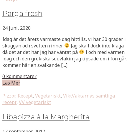
Parga fresh
24 juni, 2020
Idag är det årets varmaste dag hittills, vi har 30 grader i
skuggan och svetten rinner
Jag skall dock inte klaga
då det är det här jag har väntat på
I och med värmen
idag och den grekiska souvlakin jag tipsade om i förrgår,
kommer här en svalkande […]
0 kommentarer
Läs Mer
Pizzor
,
Recept
,
Vegetariskt
,
ViktVäktarnas samtliga
recept
,
VV vegetariskt
Libapizza à la Margherita
17 september, 2017