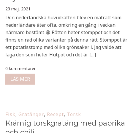
23 maj, 2021
Den nederländska huvudrätten blev en maträtt som
nederländare äter ofta, omkring en gång i veckan
närmare bestämt 😀 Rätten heter stomppot och det
finns en rad olika varianter på denna rätt. Stomppot är
ett potatisstomp med olika grönsaker i. Jag valde att
laga den som heter Hutpot och det är […]
0 kommentarer
LÄS MER
Fisk
,
Gratänger
,
Recept
,
Torsk
Krämig torskgratäng med paprika
och chili