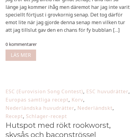
länge jag kommer ihåg men däremot har jag inte varit
speciellt förtjust i grovkornig senap. Det tog därför
emot lite när jag gjorde denna senap men vilken tur
att jag tillslut gav den en chans för fy bubblan […]
0 kommentarer
LÄS MER
ESC (Eurovision Song Contest)
,
ESC huvudrätter
,
Europas samtliga recept
,
Korv
,
Nederländska huvudrätter
,
Nederländskt
,
Recept
,
Schlager-recept
Hutspot med rökt rookworst,
skysås och baconströssel