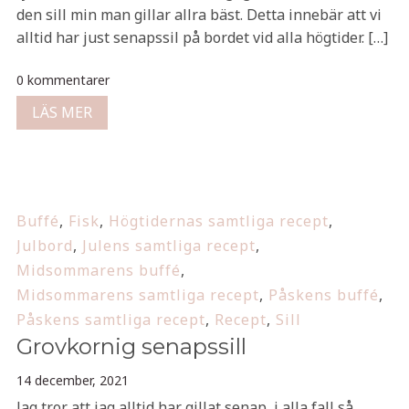
den sill min man gillar allra bäst. Detta innebär att vi
alltid har just senapssil på bordet vid alla högtider. […]
0 kommentarer
LÄS MER
Buffé
,
Fisk
,
Högtidernas samtliga recept
,
Julbord
,
Julens samtliga recept
,
Midsommarens buffé
,
Midsommarens samtliga recept
,
Påskens buffé
,
Påskens samtliga recept
,
Recept
,
Sill
Grovkornig senapssill
14 december, 2021
Jag tror att jag alltid har gillat senap, i alla fall så