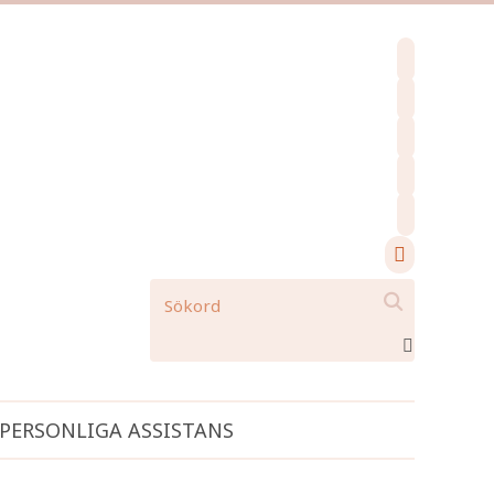
facebook
instagram
pinterest
spotify
mail
search

PERSONLIGA ASSISTANS