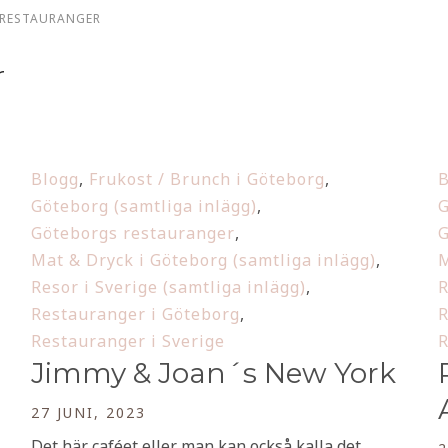
RESTAURANGER
r
Blogg
,
Frukost / Brunch i Göteborg
,
B
Göteborg (samtliga inlägg)
,
G
Göteborgs restauranger
,
G
Mat & Dryck i Göteborg (samtliga inlägg)
,
M
Resor i Sverige (samtliga inlägg)
,
R
Restauranger i Göteborg
,
R
Restauranger i Sverige
R
Jimmy & Joan´s New York
27 JUNI, 2023
Det här caféet eller man kan också kalla det