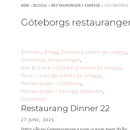
HEM
»
BLOGG
»
RESTAURANGER I SVERIGE
»
GÖTEBORGS 
Göteborgs restaurange
Årstider
,
Blogg
,
Göteborg (samtliga inlägg)
,
Göteborgs restauranger
,
Mat & Dryck i Göteborg (samtliga inlägg)
,
Resor i Sverige (samtliga inlägg)
,
Restauranger i Göteborg
,
Restauranger i Sverige
,
Semester
,
Sommaren
Restaurang Dinner 22
27 JUNI, 2023
Inför våran Göteborgsresa som vi kom hem ifrån