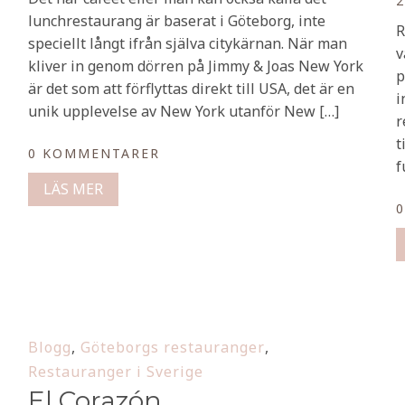
2
lunchrestaurang är baserat i Göteborg, inte
R
speciellt långt ifrån själva citykärnan. När man
v
kliver in genom dörren på Jimmy & Joas New York
p
är det som att förflyttas direkt till USA, det är en
i
unik upplevelse av New York utanför New […]
r
t
0 KOMMENTARER
f
LÄS MER
Blogg
,
Göteborgs restauranger
,
Restauranger i Sverige
El Corazón