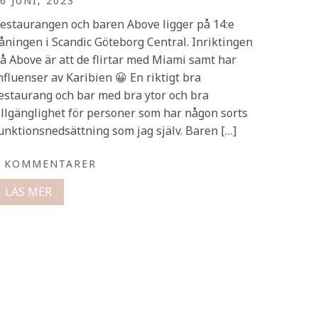
6 JUNI, 2023
estaurangen och baren Above ligger på 14:e
åningen i Scandic Göteborg Central. Inriktingen
å Above är att de flirtar med Miami samt har
nfluenser av Karibien 😀 En riktigt bra
estaurang och bar med bra ytor och bra
illgänglighet för personer som har någon sorts
unktionsnedsättning som jag själv. Baren […]
0 KOMMENTARER
LÄS MER