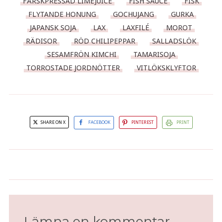
FÄRSKPRESSAD LIMEJUICE
FISH SAUCE
FISK
FLYTANDE HONUNG
GOCHUJANG
GURKA
JAPANSK SOJA
LAX
LAXFILÉ
MOROT
RÄDISOR
RÖD CHILIPEPPAR
SALLADSLÖK
SESAMFRÖN KIMCHI
TAMARISOJA
TORROSTADE JORDNÖTTER
VITLÖKSKLYFTOR
SHARE ON X
FACEBOOK
PINTEREST
PRINT
Mockashake med brun creme de
Kebabtallrik med falukorv
cacao
Lämna en kommentar