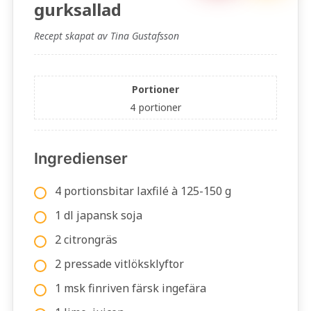
gurksallad
Recept skapat av Tina Gustafsson
Portioner
4
portioner
Ingredienser
4 portionsbitar laxfilé à 125-150 g
1 dl japansk soja
2 citrongräs
2 pressade vitlöksklyftor
1 msk finriven färsk ingefära