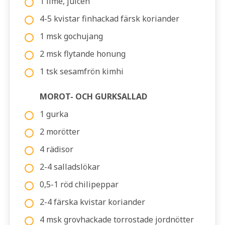
1 lime, juicen
4-5 kvistar finhackad färsk koriander
1 msk gochujang
2 msk flytande honung
1 tsk sesamfrön kimhi
MOROT- OCH GURKSALLAD
1 gurka
2 morötter
4 rädisor
2-4 salladslökar
0,5-1 röd chilipeppar
2-4 färska kvistar koriander
4 msk grovhackade torrostade jordnötter