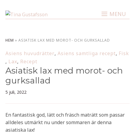
MENU
HEM
»
ASIATISK LAX MED MOROT- OCH GURKSALLAD
Asiens huvudrätter
,
Asiens samtliga recept
,
Fisk
,
Lax
,
Recept
Asiatisk lax med morot- och
gurksallad
5 juli, 2022
En fantastisk god, lätt och fräsch maträtt som passar
alldeles utmärkt nu under sommaren är denna
asiatiska lax!