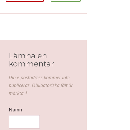
Amerikanska mini-pannkakor
Halstrad tonfisk med
ed lönnsirap och färska blåbär
avokadosallad
Lämna en
kommentar
Din e-postadress kommer inte
publiceras.
Obligatoriska fält är
märkta
*
Namn