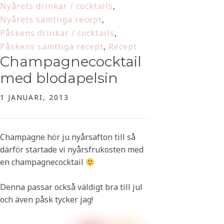
Nyårets drinkar / cocktails
,
Nyårets samtliga recept
,
Påskens drinkar / cocktails
,
Påskens samtliga recept
,
Recept
Champagnecocktail
med blodapelsin
1 JANUARI, 2013
Champagne hör ju nyårsafton till så
därför startade vi nyårsfrukosten med
en champagnecocktail
Denna passar också väldigt bra till jul
och även påsk tycker jag!