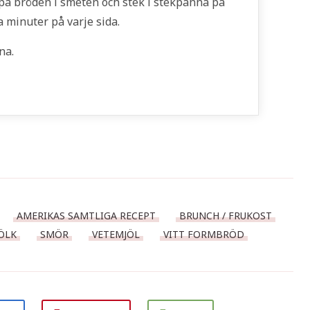
ppa bröden i smeten och stek i stekpanna på
 minuter på varje sida.
na.
AMERIKAS SAMTLIGA RECEPT
BRUNCH / FRUKOST
ÖLK
SMÖR
VETEMJÖL
VITT FORMBRÖD