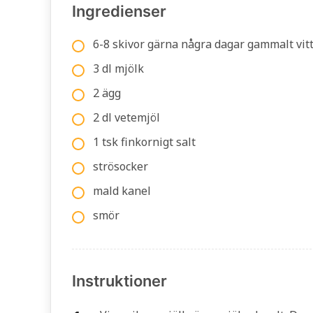
Ingredienser
6-8 skivor gärna några dagar gammalt vit
3 dl mjölk
2 ägg
2 dl vetemjöl
1 tsk finkornigt salt
strösocker
mald kanel
smör
Instruktioner