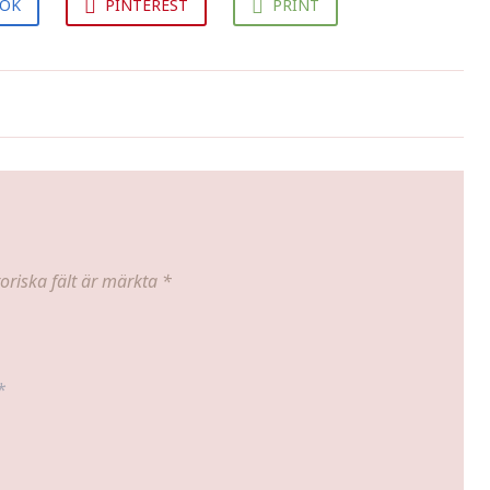
OOK
PINTEREST
PRINT
Amerikanska pannkakor med
blåbär och lönnsirap
oriska fält är märkta
*
*