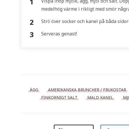
Vispa ihop mjölk, ägg, mjöl och salt. Do
medelhög värme i rikligt med smör några
Strö över socker och kanel på båda sidor
Serveras genast!
ÄGG
AMERIKANSKA BRUNCHER / FRUKOSTAR
FINKORNIGT SALT
MALD KANEL
MJ