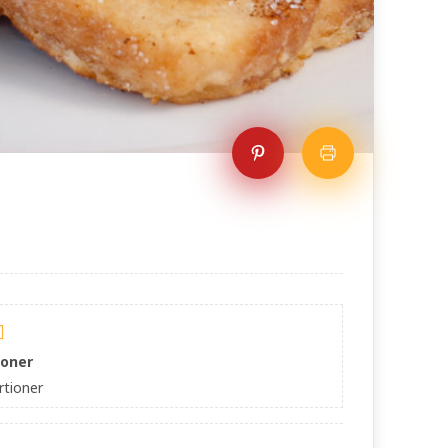
ioner
rtioner