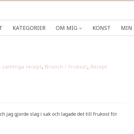
T
KATEGORIER
OM MIG
KONST
MIN 
 samtliga recept
,
Brunch / Frukost
,
Recept
och jag gjorde slag i sak och lagade det till frukost för