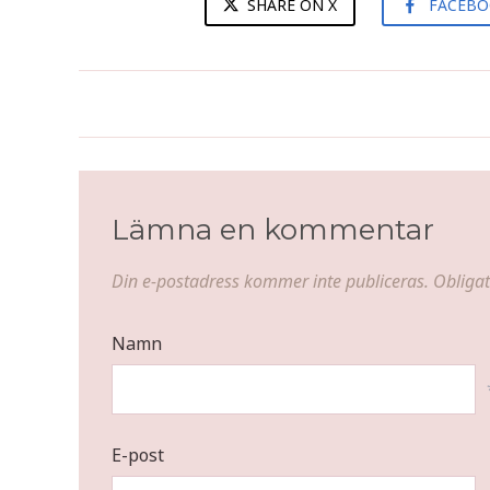
SHARE ON X
FACEB
Marshmallowchoklad
Lämna en kommentar
Din e-postadress kommer inte publiceras.
Obligat
Namn
E-post